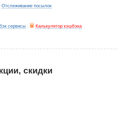
Отслеживание посылок
|
бэк сервисы
|
Калькулятор кэшбэка
кции, скидки