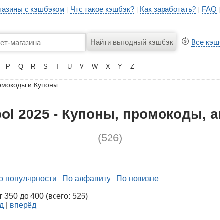
газины с кэшбэком
Что такое кэшбэк?
Как заработать?
FAQ
|
|
|
Все кэш
P
Q
R
S
T
U
V
W
X
Y
Z
омокоды и Купоны
ool 2025 - Купоны, промокоды, а
(526)
о популярности
По алфавиту
По новизне
350 до 400 (всего: 526)
д
|
вперёд