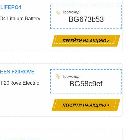
 LIFEPO4
Промокод:
BG673b53
4 Lithium Battery
ПЕРЕЙТИ НА АКЦИЮ >
REES F20ROVE
Промокод:
BG58c9ef
F20Rove Electric
ПЕРЕЙТИ НА АКЦИЮ >