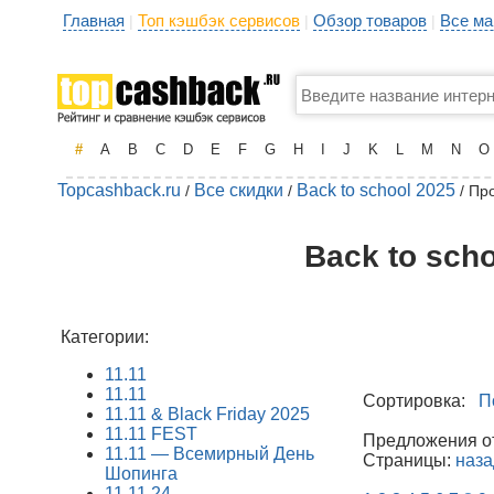
Главная
Топ кэшбэк сервисов
Обзор товаров
Все ма
|
|
|
#
A
B
C
D
E
F
G
H
I
J
K
L
M
N
O
Topcashback.ru
Все скидки
Back to school 2025
/
/
/ Пр
Back to sch
Категории:
11.11
11.11
Сортировка:
П
11.11 & Black Friday 2025
11.11 FEST
Предложения от 
11.11 — Всемирный День
Страницы:
наза
Шопинга
11.11.24