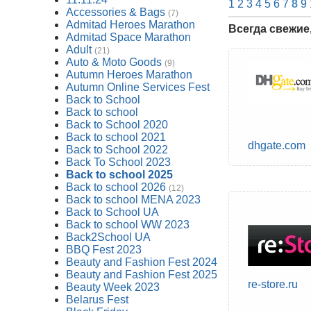
1
2
3
4
5
6
7
8
9
Accessories & Bags
(7)
Admitad Heroes Marathon
Всегда свежие
Admitad Space Marathon
Adult
(21)
Auto & Moto Goods
(9)
Autumn Heroes Marathon
Autumn Online Services Fest
Back to School
Back to school
Back to School 2020
Back to school 2021
dhgate.com
Back to School 2022
Back To School 2023
Back to school 2025
Back to school 2026
(12)
Back to school MENA 2023
Back to School UA
Back to school WW 2023
Back2School UA
BBQ Fest 2023
Beauty and Fashion Fest 2024
Beauty and Fashion Fest 2025
re-store.ru
Beauty Week 2023
Belarus Fest