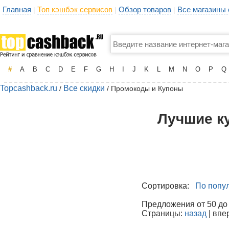
Главная
Топ кэшбэк сервисов
Обзор товаров
Все магазины
|
|
|
#
A
B
C
D
E
F
G
H
I
J
K
L
M
N
O
P
Q
Topcashback.ru
Все скидки
/
/ Промокоды и Купоны
Лучшие к
Сортировка:
По попу
Предложения от 50 до 1
Страницы:
назад
| впе