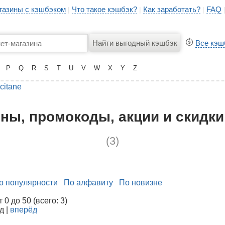
газины с кэшбэком
Что такое кэшбэк?
Как заработать?
FAQ
|
|
|
Все кэш
P
Q
R
S
T
U
V
W
X
Y
Z
citane
ны, промокоды, акции и скидки 
(3)
о популярности
По алфавиту
По новизне
0 до 50 (всего: 3)
д |
вперёд