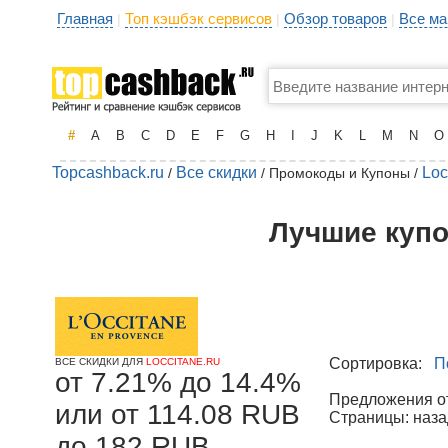
Главная
Топ кэшбэк сервисов
Обзор товаров
Все ма
|
|
|
#
A
B
C
D
E
F
G
H
I
J
K
L
M
N
O
Topcashback.ru
Все скидки
Loc
/
/ Промокоды и Купоны /
Лучшие купо
Сортировка:
П
ВСЕ СКИДКИ ДЛЯ
LOCCITANE.RU
от 7.21% до 14.4%
Предложения от 
или от 114.08 RUB
Страницы: наза
до 182 RUB