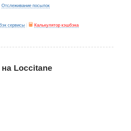
Отслеживание посылок
|
бэк сервисы
|
Калькулятор кэшбэка
на Loccitane