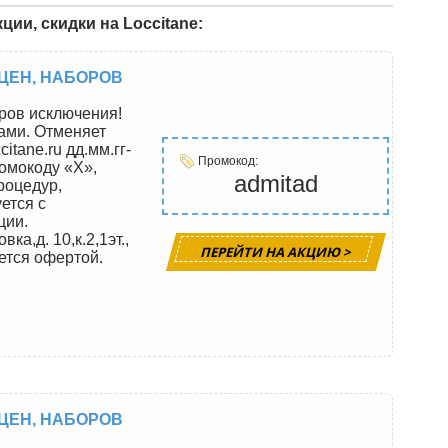
ии, скидки на Loccitane:
ЦЕН, НАБОРОВ
ров исключения!
ами. Отменяет
itane.ru дд.мм.гг-
Промокод:
ромокоду «Х»,
admitad
роцедур,
ется с
ции.
а,д. 10,к.2,1эт.,
ПЕРЕЙТИ НА АКЦИЮ >
ется офертой.
ЦЕН, НАБОРОВ