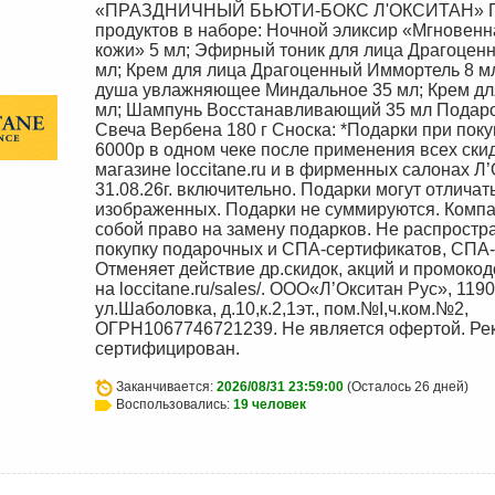
«ПРАЗДНИЧНЫЙ БЬЮТИ-БОКС Л'ОКСИТАН» П
продуктов в наборе: Ночной эликсир «Мгновенн
кожи» 5 мл; Эфирный тоник для лица Драгоцен
мл; Крем для лица Драгоценный Иммортель 8 м
душа увлажняющее Миндальное 35 мл; Крем для
мл; Шампунь Восстанавливающий 35 мл Подарок
Свеча Вербена 180 г Сноска: *Подарки при поку
6000р в одном чеке после применения всех скид
магазине loccitane.ru и в фирменных салонах Л’
31.08.26г. включительно. Подарки могут отличат
изображенных. Подарки не суммируются. Компа
собой право на замену подарков. Не распростр
покупку подарочных и СПА-сертификатов, СПА-
Отменяет действие др.скидок, акций и промоко
на loccitane.ru/sales/. ООО«Л’Окситан Рус», 1190
ул.Шаболовка, д.10,к.2,1эт., пом.№I,ч.ком.№2,
ОГРН1067746721239. Не является офертой. Ре
сертифицирован.
Заканчивается:
2026/08/31 23:59:00
(Осталось 26 дней)
Воспользовались:
19 человек