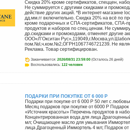
Скидка 20% кроме сертификатов, спеццен, набо
Не суммируется с другими скидками и промокод
действие других акций. *В интернет-магазине locc
дд.мм.гг включительно. Скидка 20% на всё по п
кроме подарочных и СПА-сертификатов, СПА-п
продуктов и наборов по спец.ценам. Не суммиру
др.скидками и промокодами, отменяет другие ак
ООО«Л’Окситан Рус»,119049,г.Москва,ул.Шаболовк
пом.№I,ч.ком.№2,ОГРН1067746721239. Не явля
Реклама. Товар сертифицирован.
Заканчивается:
2026/08/31 23:59:00
(Осталось 26 дней)
Воспользовались:
122 человек
ПОДАРКИ ПРИ ПОКУПКЕ ОТ 6 000 Р
Подарки при покупке от 6 000 Р 50 лет с любовь
Месяц подарков при покупке от 6000 Р Подарок 
«Источник красоты» Перечень продуктов в набо
Концентрированная вода для лица Драгоценны
мл; Очищающее масло для умывания Иммортель
лица Драгоценный Иммортель 4 мл; Подарок от 