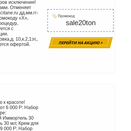
ров исключения!
ами. Отменяет
itane.ru дд.мм.гг-
Промокод:
ромокоду «Х»,
sale20ton
роцедур,
ется с
ции.
а,д. 10,к.2,1эт.,
ПЕРЕЙТИ НА АКЦИЮ >
ется офертой.
ю к красоте!
от 6 000 Р: Набор
ре:
й Иммортель 30
 30 мл; Крем для
9 000 Р: Набор