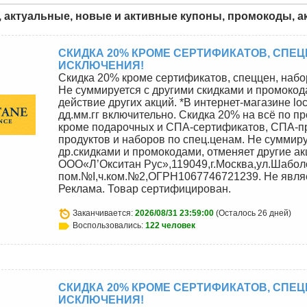
, актуальные, новые и активные купоны, промокоды, акц
СКИДКА 20% КРОМЕ СЕРТИФИКАТОВ, СПЕЦ
ИСКЛЮЧЕНИЯ!
Скидка 20% кроме сертификатов, спеццен, набо
Не суммируется с другими скидками и промокод
действие других акций. *В интернет-магазине locc
дд.мм.гг включительно. Скидка 20% на всё по п
кроме подарочных и СПА-сертификатов, СПА-п
продуктов и наборов по спец.ценам. Не суммиру
др.скидками и промокодами, отменяет другие ак
ООО«Л’Окситан Рус»,119049,г.Москва,ул.Шаболовк
пом.№I,ч.ком.№2,ОГРН1067746721239. Не явля
Реклама. Товар сертифицирован.
Заканчивается:
2026/08/31 23:59:00
(Осталось 26 дней)
Воспользовались:
122 человек
СКИДКА 20% КРОМЕ СЕРТИФИКАТОВ, СПЕЦ
ИСКЛЮЧЕНИЯ!