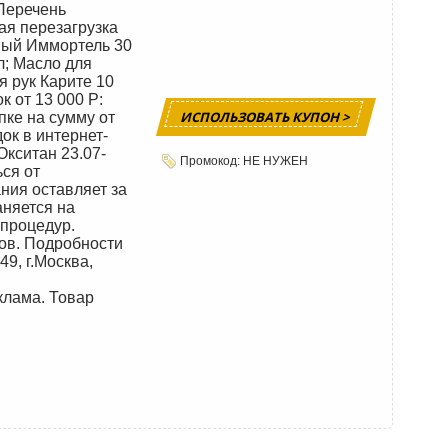
еречень
ая перезагрузка
ный Иммортель 30
л; Масло для
 рук Карите 10
 от 13 000 Р:
ИСПОЛЬЗОВАТЬ КУПОН >
пке на сумму от
ок в интернет-
Окситан 23.07-
Промокод: НЕ НУЖЕН
ься от
ния оставляет за
аняется на
процедур.
дов. Подробности
49, г.Москва,
клама. Товар