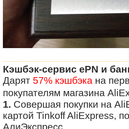
Кэшбэк-сервис ePN и банк
Дарят
57% кэшбэка
на перв
покупателям магазина AliE
1.
Совершая покупки на Ali
картой Tinkoff AliExpress,
АлиЭкспресс.