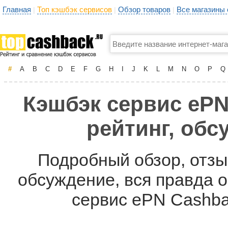
Главная
Топ кэшбэк сервисов
Обзор товаров
Все магазины
|
|
|
#
A
B
C
D
E
F
G
H
I
J
K
L
M
N
O
P
Q
Кэшбэк сервис ePN 
рейтинг, обс
Подробный обзор, отзыв
обсуждение, вся правда о
сервис ePN Cashba