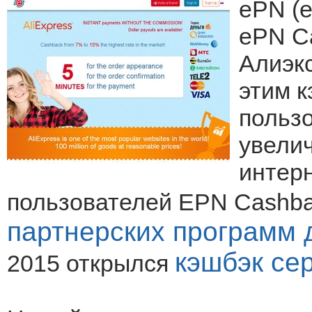
ePN (e
ePN Ca
Алиэк
этим 
пользо
увели
интер
пользователей EPN Cashba
партнерских программ 
кэшбэк се
2015 открылся