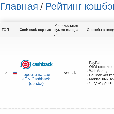
Главная
Рейтинг кэшбэ
/
Минимальная
ТОП
Cashback сервис
сумма вывода
Способы вывода
денег
- PayPal
- QIWI кошелек
- WebMoney
2
от 0.2$
Перейти на сайт
- Банковская ка
ePN Cashback
- Мобильный т
- Яндекс.Деньги
(epn.bz)