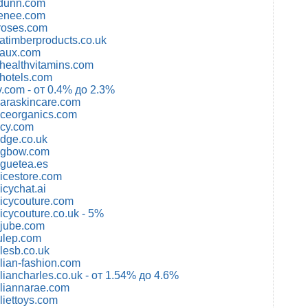
rdunn.com
renee.com
rroses.com
satimberproducts.co.uk
saux.com
shealthvitamins.com
shotels.com
jtv.com - от 0.4% до 2.3%
uaraskincare.com
uceorganics.com
ucy.com
udge.co.uk
ugbow.com
uguetea.es
uicestore.com
uicychat.ai
uicycouture.com
uicycouture.co.uk - 5%
ujube.com
ulep.com
ulesb.co.uk
ulian-fashion.com
juliancharles.co.uk - от 1.54% до 4.6%
uliannarae.com
uliettoys.com