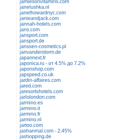
jamiesonvitamins.com
janelushka.nl
janethowardnyc.com
janieandjack.com
jannah-hotels.com
jans.com
jansport.com
jansport.de
janssen-cosmetics.pl
janvanderstorm.de
japannext.fr
japonica.ru - от 4.5% до 7.2%
japonshop.com
japspeed.co.uk
jardin-affaires.com
jared.com
jaresortshotels.com
jarlolondon.com
jarmino.es
jarmino.it
jarmino.fr
jarmino.nl
jartoo.com
jashanmal.com - 2.45%
jashopping.de