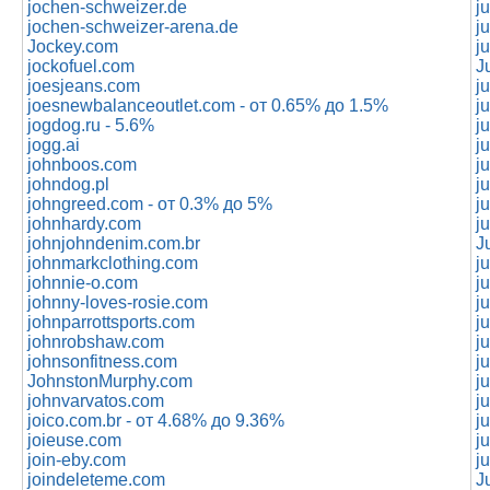
jochen-schweizer.de
jochen-schweizer-arena.de
j
Jockey.com
j
jockofuel.com
J
joesjeans.com
j
joesnewbalanceoutlet.com - от 0.65% до 1.5%
j
jogdog.ru - 5.6%
j
jogg.ai
j
johnboos.com
j
johndog.pl
j
johngreed.com - от 0.3% до 5%
j
johnhardy.com
j
johnjohndenim.com.br
J
johnmarkclothing.com
j
johnnie-o.com
j
johnny-loves-rosie.com
j
johnparrottsports.com
j
johnrobshaw.com
johnsonfitness.com
JohnstonMurphy.com
j
johnvarvatos.com
j
joico.com.br - от 4.68% до 9.36%
j
joieuse.com
j
join-eby.com
joindeleteme.com
J