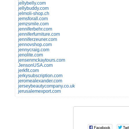
jellybelly.com
jellybuddy.com
jelmoli-shop.ch
jemsforall.com
jemzsmile.com
jenniferbehr.com
jenniferfurniture.com
jenniferzeuner.com
jennovshop.com
jennycraig.com
jenolite.com
jensenmckaytours.com
JensonUSA.com
jerkfit.com
jerkysubscription.com
jeromealexander.com
jerseybeautycompany.co.uk
jerusalemexport.com
Facebook
Twi