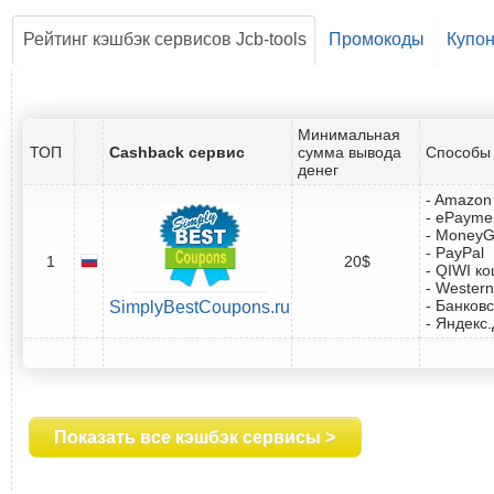
Рейтинг кэшбэк сервисов Jcb-tools
Промокоды
Купо
Минимальная
ТОП
Cashback сервис
сумма вывода
Способы 
денег
- Amazon 
- ePayme
- Money
- PayPal
1
20$
- QIWI к
- Western
- Банковс
SimplyBestCoupons.ru
- Яндекс
Показать все кэшбэк сервисы >