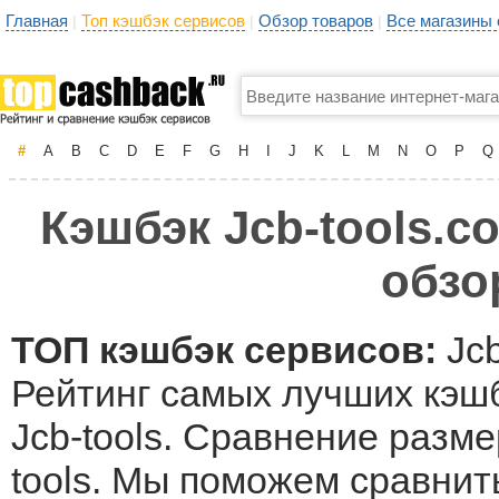
Главная
Топ кэшбэк сервисов
Обзор товаров
Все магазины
|
|
|
#
A
B
C
D
E
F
G
H
I
J
K
L
M
N
O
P
Q
Кэшбэк Jcb-tools.co
обзо
ТОП кэшбэк сервисов:
Jcb
Рейтинг самых лучших кэшб
Jcb-tools. Сравнение разме
tools. Мы поможем сравнит