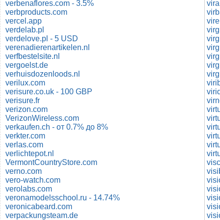
verbenaflores.com - 3.5%
vir
verbproducts.com
vir
vercel.app
vir
verdelab.pl
vir
verdelove.pl - 5 USD
vir
verenadierenartikelen.nl
vir
verfbestelsite.nl
vir
vergoelst.de
vir
verhuisdozenloods.nl
vir
verilux.com
vir
verisure.co.uk - 100 GBP
vir
verisure.fr
virn
verizon.com
VerizonWireless.com
vir
verkaufen.ch - от 0.7% до 8%
virt
verkter.com
vir
verlas.com
vir
verlichtepot.nl
vir
VermontCountryStore.com
vis
verno.com
vis
vero-watch.com
vis
verolabs.com
vis
veronamodelsschool.ru - 14.74%
vis
veronicabeard.com
visi
verpackungsteam.de