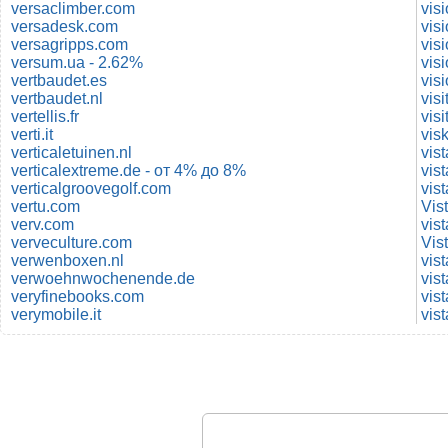
versaclimber.com
vis
versadesk.com
vis
versagripps.com
vis
versum.ua - 2.62%
vis
vertbaudet.es
vis
vertbaudet.nl
vis
vertellis.fr
vis
verti.it
vis
verticaletuinen.nl
vis
verticalextreme.de - от 4% до 8%
vist
verticalgroovegolf.com
vis
vertu.com
Vis
verv.com
vist
verveculture.com
Vis
verwenboxen.nl
vist
verwoehnwochenende.de
vist
veryfinebooks.com
vist
verymobile.it
vist