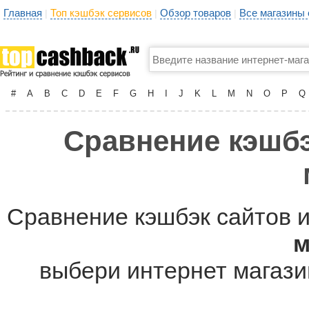
Главная
Топ кэшбэк сервисов
Обзор товаров
Все магазины
|
|
|
#
A
B
C
D
E
F
G
H
I
J
K
L
M
N
O
P
Q
Сравнение кэшбэ
Сравнение кэшбэк сайтов и
м
выбери интернет магазин