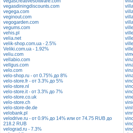
vegascreativesoftware.com
vil
vegasdiningdiscounts.com
vil
vegega.com
vil
veginout.com
vil
vegogarden.com
vil
vegums.com
vil
vehis.pl
vil
velia.net
vil
velik-shop.com.ua - 2.5%
vil
Veliki.com.ua - 1.92%
vill
veliu.com
vim
vellabio.com
vellgus.com
vina
velo.com
vin
velo-shop.ru - от 0.75% до 8%
vina
velo-store.fr - от 3.3% до 5%
vin
velo-store.nl
vin
velo-store.it - от 3.3% до 7%
vin
velo-store.co.uk
vin
velo-store.ch
vin
velo-store-de.de
vini
velobank.pl
vin
velodrive.ru - от 0.9% до 14% или от 74.75 RUB до
vin
218.2 RUB
vin
velograd.ru - 7.3%
vin