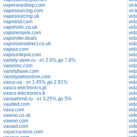
vapenearshop.com
vic
vapesourcing.com
vic
vapesourcing.uk
vid
vapmind.com
vid
vapoholic.co.uk
vid
vaporempire.com
vida
vaporider.deals
vid
vaporizersdirect.co.uk
vid
vapour.com
vida
vapourdepot.com
vida
variety-store.ru - от 2.6% до 7.8%
vid
varoninc.com
vida
varsitybase.com
vid
varsitypetsonline.com
vid
varus.ua - от 1.45% до 2.91%
vida
vasco-electronics.pl
vida
vasco-electronics.fr
vida
vassatrend.ru - от 3.25% до 5%
vid
vaulted.com
vid
vava.com
vida
vawoo.co.uk
vawoo.com
vid
vaxaid.com
vid
vayacruceros.com
vid