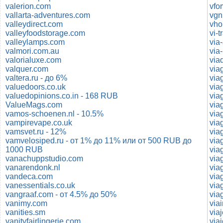
valerion.com
vfo
vallarta-adventures.com
vgn
valleydirect.com
vho
valleyfoodstorage.com
vi-t
valleylamps.com
via
valmori.com.au
via
valorialuxe.com
via
valquer.com
via
valtera.ru - до 6%
via
valuedoors.co.uk
via
valuedopinions.co.in - 168 RUB
ValueMags.com
via
vamos-schoenen.nl - 10.5%
via
vampirevape.co.uk
via
vamsvet.ru - 12%
via
vamvelosiped.ru - от 1% до 11% или от 500 RUB до
via
1000 RUB
via
vanachuppstudio.com
via
vanarendonk.nl
via
vandeca.com
via
vanessentials.co.uk
via
vangraaf.com - от 4.5% до 50%
via
vanimy.com
via
vanities.sm
vanityfairlingerie.com
via