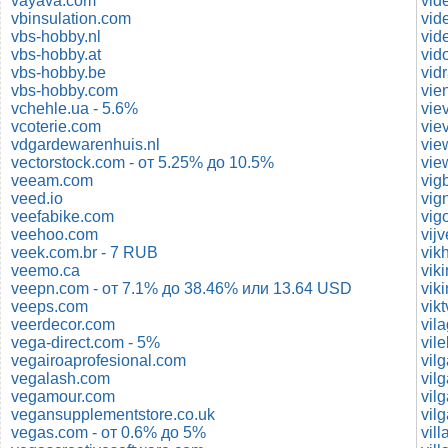
vayava.com
vbinsulation.com
vid
vbs-hobby.nl
vid
vbs-hobby.at
vid
vbs-hobby.be
vid
vbs-hobby.com
vie
vchehle.ua - 5.6%
vie
vcoterie.com
vie
vdgardewarenhuis.nl
vectorstock.com - от 5.25% до 10.5%
vie
veeam.com
vig
veed.io
vig
veefabike.com
vig
veehoo.com
vij
veek.com.br - 7 RUB
vik
veemo.ca
vik
veepn.com - от 7.1% до 38.46% или 13.64 USD
vik
veeps.com
vik
veerdecor.com
vil
vega-direct.com - 5%
vil
vegairoaprofesional.com
vilg
vegalash.com
vil
vegamour.com
vilg
vegansupplementstore.co.uk
vil
vegas.com - от 0.6% до 5%
vill