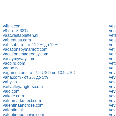
v4ink.com
ves
v9.ua - 3.33%
ves
vaatwastabletten.nl
vet
vabienusa.com
vet
vabisabi.ru - от 11.2% до 12%
vet
vacationsbymarriott.com
vetl
vacationsmadeeasy.com
vet
vacaymyway.com
vet
vacbird.com
vet
vadoo.tv
vet
vagamo.com - от 7.5 USD до 10.5 USD
vev
vaha.com - от 2% до 5%
vahy.co
vev
vailvalleyanglers.com
vev
vaio.com
vevo
vakole.com
vev
valdamarkdirect.com
vev
valentinaandrose.com
vevo
valentini.pl
vev
valentinopetpaws.com
vev