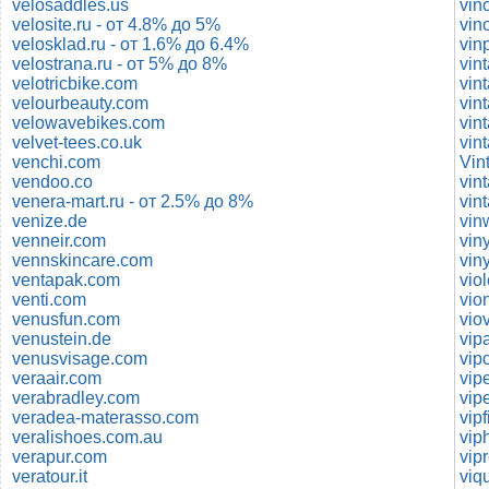
velosaddles.us
vin
velosite.ru - от 4.8% до 5%
vino
velosklad.ru - от 1.6% до 6.4%
vin
velostrana.ru - от 5% до 8%
vin
velotricbike.com
vin
velourbeauty.com
vin
velowavebikes.com
vin
velvet-tees.co.uk
vin
venchi.com
Vin
vendoo.co
vin
venera-mart.ru - от 2.5% до 8%
vin
venize.de
vin
venneir.com
vin
vennskincare.com
vin
ventapak.com
vio
venti.com
vio
venusfun.com
vio
venustein.de
venusvisage.com
vip
veraair.com
vip
verabradley.com
vip
veradea-materasso.com
veralishoes.com.au
vip
verapur.com
vip
veratour.it
viq