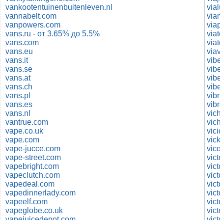
vankootentuinenbuitenleven.nl
via
vannabelt.com
via
vanpowers.com
via
vans.ru - от 3.65% до 5.5%
vans.com
via
vans.eu
via
vans.it
vib
vans.se
vib
vans.at
vib
vans.ch
vib
vans.pl
vib
vans.es
vib
vans.nl
vic
vantrue.com
vape.co.uk
vape.com
vic
vape-jucce.com
vic
vape-street.com
vic
vapebright.com
vic
vapeclutch.com
vic
vapedeal.com
vapedinnerlady.com
vict
vapeelf.com
vict
vapeglobe.co.uk
vic
vapejuicedepot.com
vic