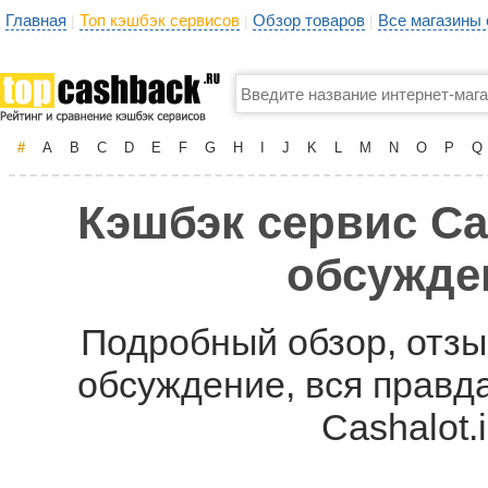
Главная
Топ кэшбэк сервисов
Обзор товаров
Все магазины
|
|
|
#
A
B
C
D
E
F
G
H
I
J
K
L
M
N
O
P
Q
Кэшбэк сервис Cas
обсужде
Подробный обзор, отзыв
обсуждение, вся правда
Cashalot.