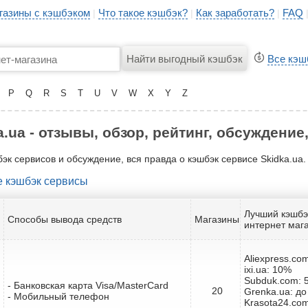
газины с кэшбэком
Что такое кэшбэк?
Как заработать?
FAQ
|
|
|
Все кэш
P
Q
R
S
T
U
V
W
X
Y
Z
.ua - отзывы, обзор, рейтинг, обсуждени
бэк сервисов и обсуждение, вся правда о кэшбэк сервисе Skidka.ua.
 кэшбэк сервисы
Лучший кэшбэ
Способы вывода средств
Магазины
интернет маг
Aliexpress.co
ixi.ua: 10%
Subduk.com: 
- Банковская карта Visa/MasterCard
20
Grenka.ua: д
- Мобильный телефон
Krasota24.com