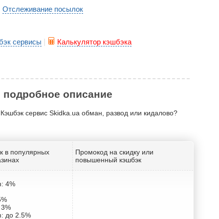
Отслеживание посылок
|
бэк сервисы
|
Калькулятор кэшбэка
е, подробное описание
 Кэшбэк сервис Skidka.ua обман, развод или кидалово?
к в популярных
Промокод на скидку или
азинах
повышенный кэшбэк
m: 4%
5%
о 3%
: до 2.5%