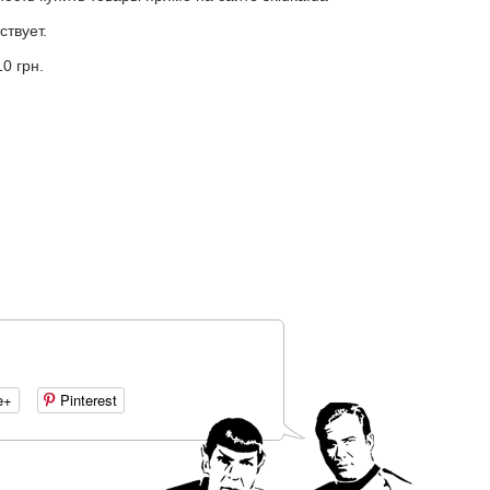
ствует.
0 грн.
e+
Pinterest