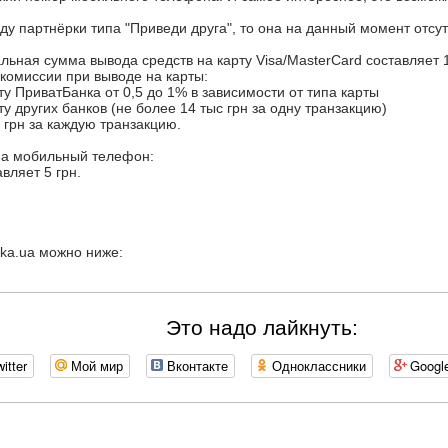
ду партнёрки типа "Приведи друга", то она на данный момент отсут
ьная сумма вывода средств на карту Visa/MasterCard составляет 1
комиссии при выводе на карты:
рту ПриватБанка от 0,5 до 1% в зависимости от типа карты
рту других банков (не более 14 тыс грн за одну транзакцию)
5 грн за каждую транзакцию.
на мобильный телефон:
вляет 5 грн.
dka.ua можно ниже:
Это надо лайкнуть:
itter
Мой мир
Вконтакте
Одноклассники
Googl