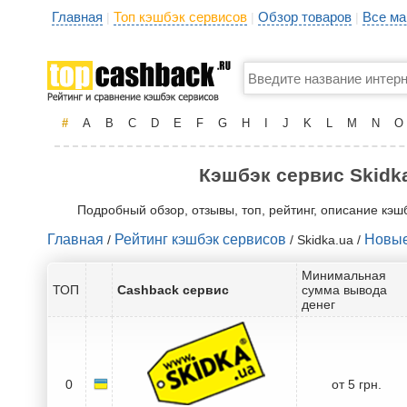
Главная
Топ кэшбэк сервисов
Обзор товаров
Все ма
|
|
|
#
A
B
C
D
E
F
G
H
I
J
K
L
M
N
O
Кэшбэк сервис Skidka
Подробный обзор, отзывы, топ, рейтинг, описание кэш
Главная
Рейтинг кэшбэк сервисов
Новые
/
/ Skidka.ua /
Минимальная
ТОП
Cashback сервис
сумма вывода
денег
0
от 5 грн.