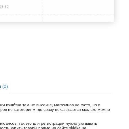
03-30
 (0)
ки кэшбэка там не высокие, магазинов не густо, но в
ров по категориям где сразу показывается сколько можно
нюансов, так это для регистрации нужно указывать
сть купить товары прямо на сайте skidka.ua