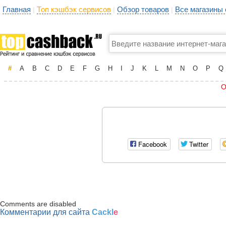
Главная
Топ кэшбэк сервисов
Обзор товаров
Все магазины
|
|
|
#
A
B
C
D
E
F
G
H
I
J
K
L
M
N
O
P
Q
О
Facebook
Twitter
Comments are disabled
Комментарии для сайта
Cackl
e