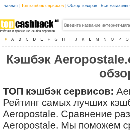
Главная
Топ кэшбэк сервисов
Обзор товаров
Все магазины
|
|
|
#
A
B
C
D
E
F
G
H
I
J
K
L
M
N
O
P
Q
Кэшбэк Aeropostale.
обзо
ТОП кэшбэк сервисов:
Aer
Рейтинг самых лучших кэшб
Aeropostale. Сравнение ра
Aeropostale. Мы поможем 