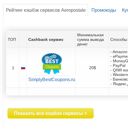
Рейтинг кэшбэк сервисов Aeropostale
Промокоды
Ку
Минимальная
ТОП
Cashback сервис
сумма вывода
Способы 
денег
- Amazon 
- ePayme
- Money
- PayPal
1
20$
- QIWI к
- Western
- Банковс
SimplyBestCoupons.ru
- Яндекс
Показать все кэшбэк сервисы >