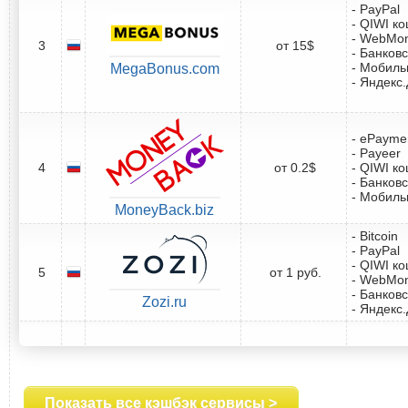
- PayPal
- QIWI к
- WebMo
3
от 15$
- Банковс
- Мобил
MegaBonus.com
- Яндекс
- ePayme
- Payeer
4
от 0.2$
- QIWI к
- Банковс
- Мобил
MoneyBack.biz
- Bitcoin
- PayPal
- QIWI к
5
от 1 руб.
- WebMo
- Банковс
Zozi.ru
- Яндекс
Показать все кэшбэк сервисы >