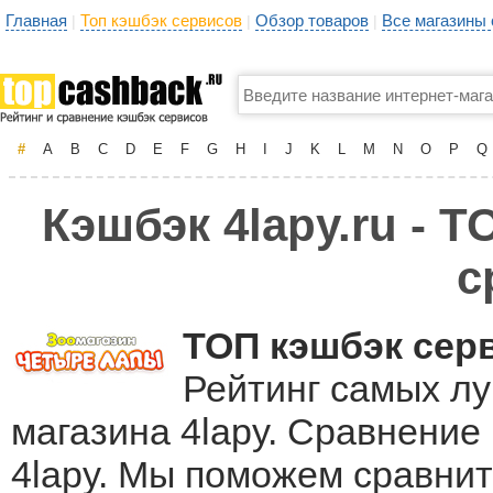
Главная
Топ кэшбэк сервисов
Обзор товаров
Все магазины
|
|
|
#
A
B
C
D
E
F
G
H
I
J
K
L
M
N
O
P
Q
Кэшбэк 4lapy.ru - Т
с
ТОП кэшбэк сер
Рейтинг самых лу
магазина 4lapy. Сравнение
4lapy. Мы поможем сравни