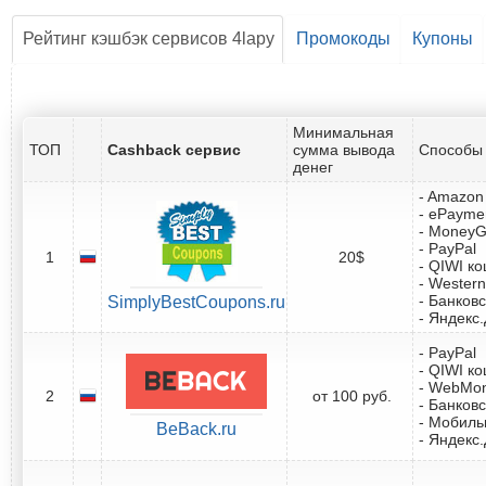
Рейтинг кэшбэк сервисов 4lapy
Промокоды
Купоны
Минимальная
ТОП
Cashback сервис
сумма вывода
Способы 
денег
- Amazon 
- ePayme
- Money
- PayPal
1
20$
- QIWI к
- Western
- Банковс
SimplyBestCoupons.ru
- Яндекс
- PayPal
- QIWI к
- WebMo
2
от 100 руб.
- Банковс
- Мобил
BeBack.ru
- Яндекс