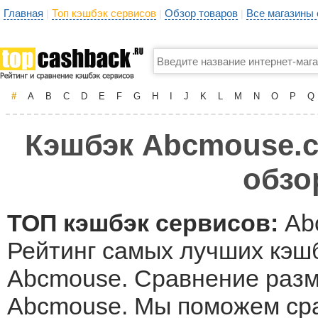
Главная
Топ кэшбэк сервисов
Обзор товаров
Все магазины
|
|
|
#
A
B
C
D
E
F
G
H
I
J
K
L
M
N
O
P
Q
Кэшбэк Abcmouse.co
обзо
ТОП кэшбэк сервисов:
Ab
Рейтинг самых лучших кэшб
Abcmouse. Сравнение разме
Abcmouse. Мы поможем сра