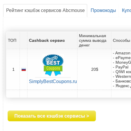
Рейтинг кэшбэк сервисов Abcmouse
Промокоды
Куп
Минимальная
ТОП
Cashback сервис
сумма вывода
Способы 
денег
- Amazon 
- ePayme
- Money
- PayPal
1
20$
- QIWI к
- Western
- Банковс
SimplyBestCoupons.ru
- Яндекс
Показать все кэшбэк сервисы >