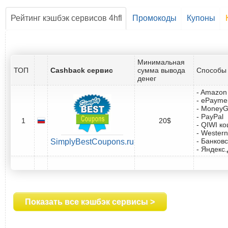
Рейтинг кэшбэк сервисов 4hfl
Промокоды
Купоны
Минимальная
ТОП
Cashback сервис
сумма вывода
Способы 
денег
- Amazon 
- ePayme
- Money
- PayPal
1
20$
- QIWI к
- Western
- Банковс
SimplyBestCoupons.ru
- Яндекс
Показать все кэшбэк сервисы >