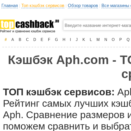
Главная
Топ кэшбэк сервисов
Обзор товаров
Все магазины
|
|
|
#
A
B
C
D
E
F
G
H
I
J
K
L
M
N
O
P
Q
Кэшбэк Aph.com - Т
с
ТОП кэшбэк сервисов:
Ap
Рейтинг самых лучших кэшб
Aph. Сравнение размеров и
поможем сравнить и выбра