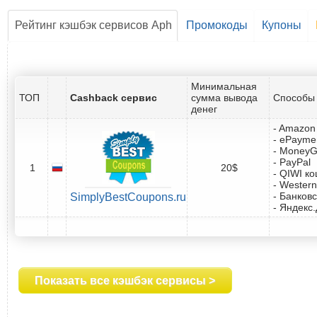
Рейтинг кэшбэк сервисов Aph
Промокоды
Купоны
Минимальная
ТОП
Cashback сервис
сумма вывода
Способы 
денег
- Amazon 
- ePayme
- Money
- PayPal
1
20$
- QIWI к
- Western
- Банковс
SimplyBestCoupons.ru
- Яндекс
Показать все кэшбэк сервисы >