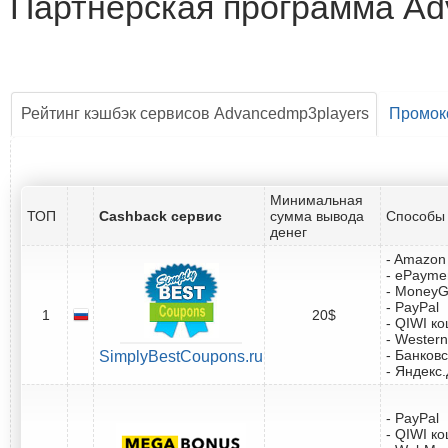
Партнёрская программа Ad
Рейтинг кэшбэк сервисов Advancedmp3players
Промок
Минимальная
ТОП
Cashback сервис
сумма вывода
Способы 
денег
- Amazon 
- ePayme
- Money
- PayPal
1
20$
- QIWI к
- Western
- Банковс
SimplyBestCoupons.ru
- Яндекс
- PayPal
- QIWI к