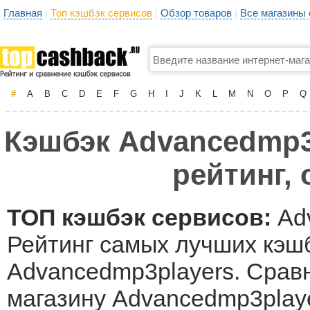
Главная
Топ кэшбэк сервисов
Обзор товаров
Все магазины
|
|
|
#
A
B
C
D
E
F
G
H
I
J
K
L
M
N
O
P
Q
Кэшбэк Advancedmp3p
рейтинг,
ТОП кэшбэк сервисов:
Adv
Рейтинг самых лучших кэшб
Advancedmp3players. Сравн
магазину Advancedmp3play