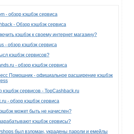
om - обзор кэшбэк сервиса
back - Обзор кэшбэк сервиса
лючить кэшбэк к своему интернет магазину?
us - обзор кэшбэк сервиса
ысл кэшбэк сервисов?
nds.ru - обзор кэшбэк сервиса
есс Помощник - официальное расширение кэшбэк
ress
р кэшбэк сервисов - TopCashback.ru
.ru - обзор кэшбэк сервиса
эшбэк может быть не начислен?
зарабатывают кэшбэк сервисы?
yshops был взломан, украдены пароли и емейлы