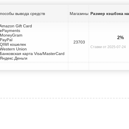
пособы вывода средств
Магазины
Размер кэшбэка на
 Amazon Gift Card
 ePayments
 MoneyGram
2%
 PayPal
23703
 QIWI кошелек
Ставки от 2025-07-24
 Western Union
 Банковская карта Visa/MasterCard
 Яндекс.Деньги