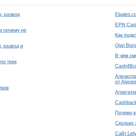
н, развод
Ebates.c
EPN Cash
и почему не
Как подк
Qiwi Bon
, развод и
В чём см
по трек
Cash4Bra
Алиэкспр
от Aliexp
еков
Агрегато
Cashback
Почему к
Сколько 
Сайт Let