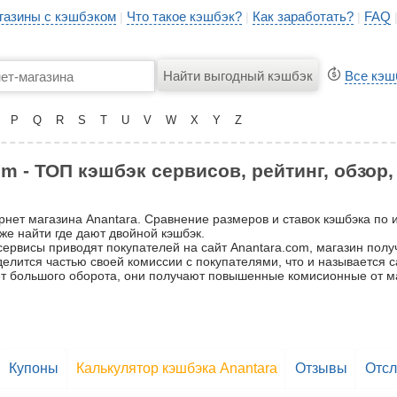
газины с кэшбэком
Что такое кэшбэк?
Как заработать?
FAQ
|
|
|
Все кэш
P
Q
R
S
T
U
V
W
X
Y
Z
m - ТОП кэшбэк сервисов, рейтинг, обзор
рнет магазина Anantara. Сравнение размеров и ставок кэшбэка по
же найти где дают двойной кэшбэк.
ервисы приводят покупателей на сайт Anantara.com, магазин получ
 делится частью своей комиссии с покупателями, что и называется
счёт большого оборота, они получают повышенные комисионные от м
Купоны
Калькулятор кэшбэка Anantara
Отзывы
Отсл