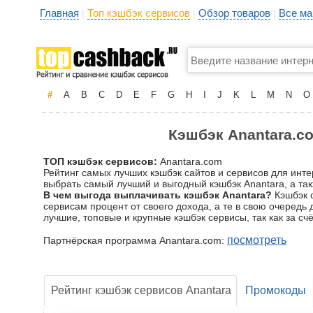
Главная
Топ кэшбэк сервисов
Обзор товаров
Все ма
|
|
|
#
A
B
C
D
E
F
G
H
I
J
K
L
M
N
O
Кэшбэк Anantara.co
ТОП кэшбэк сервисов:
Anantara.com
Рейтинг самых лучших кэшбэк сайтов и сервисов для инте
выбрать самый лучший и выгодный кэшбэк Anantara, а так
В чем выгода выплачивать кэшбэк Anantara?
Кэшбэк с
сервисам процент от своего дохода, а те в свою очередь
лучшие, топовые и крупные кэшбэк сервисы, так как за 
посмотреть
Партнёрская программа Anantara.com:
Рейтинг кэшбэк сервисов Anantara
Промокоды