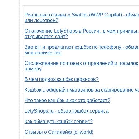
Реальные отзывы о Switips (WWP Capital) - обма
или лохотрон?
Отключение LetyShops в России: в чем причины 
открывается сайт?
Звонят и предлагают кэшбэк по телефону - обман
мошенничество
Отслеживание почтовых отправлений и посылок 
номеру
В чем подвох кэшбэк сервисов?
Кэшбэк с оффлайн магазинов за сканирование ч
Что такое кэшбэк и как это работает?
LetyShops.ru - обзор кэшбэк сервиса
Как обмануть кэшбэк сервис?
Отзывы о Ситилайф (cl.world)