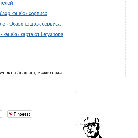
телей
 обзор кэшбэк сервиса
ale - Обзор кэшбэк сервиса
- кэшбэк карта от Letyshops
купок на Anantara, можно ниже:
+
Pinterest