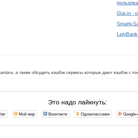
пользова
Glai.in -
Smarty.S
LetyBank 
antara, а также обсудить кэшбэк сервисы которые дают кэшбэк с по
Это надо лайкнуть:
tter
Мой мир
Вконтакте
Одноклассники
Google