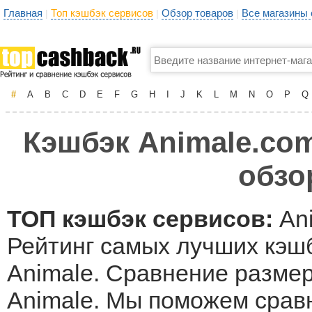
Главная
Топ кэшбэк сервисов
Обзор товаров
Все магазины
|
|
|
#
A
B
C
D
E
F
G
H
I
J
K
L
M
N
O
P
Q
Кэшбэк Animale.com
обзо
ТОП кэшбэк сервисов:
Ani
Рейтинг самых лучших кэшб
Animale. Сравнение размер
Animale. Мы поможем срав