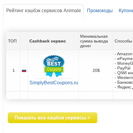
Рейтинг кэшбэк сервисов Animale
Промокоды
Купон
Минимальная
ТОП
Cashback сервис
сумма вывода
Способы 
денег
- Amazon 
- ePayme
- Money
- PayPal
1
20$
- QIWI к
- Western
- Банковс
SimplyBestCoupons.ru
- Яндекс
Показать все кэшбэк сервисы >