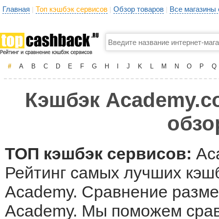
Главная
Топ кэшбэк сервисов
Обзор товаров
Все магазины
|
|
|
#
A
B
C
D
E
F
G
H
I
J
K
L
M
N
O
P
Q
Кэшбэк Academy.co
обзо
ТОП кэшбэк сервисов:
Ac
Рейтинг самых лучших кэшб
Academy. Сравнение размер
Academy. Мы поможем срав