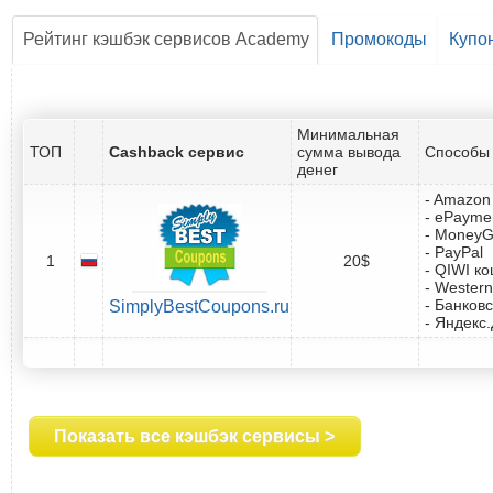
Рейтинг кэшбэк сервисов Academy
Промокоды
Купо
Минимальная
ТОП
Cashback сервис
сумма вывода
Способы 
денег
- Amazon 
- ePayme
- Money
- PayPal
1
20$
- QIWI к
- Western
- Банковс
SimplyBestCoupons.ru
- Яндекс
Показать все кэшбэк сервисы >