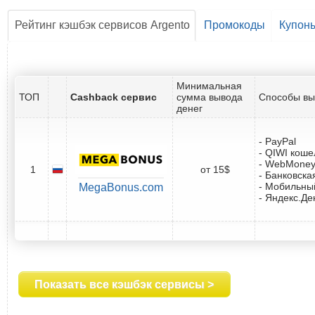
Рейтинг кэшбэк сервисов Argento
Промокоды
Купон
Минимальная
ТОП
Cashback сервис
сумма вывода
Способы вы
денег
- PayPal
- QIWI коше
- WebMone
1
от 15$
- Банковска
- Мобильны
MegaBonus.com
- Яндекс.Де
Показать все кэшбэк сервисы >