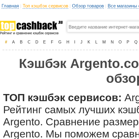
Главная
Топ кэшбэк сервисов
Обзор товаров
Все магазины
|
|
|
#
A
B
C
D
E
F
G
H
I
J
K
L
M
N
O
P
Q
Кэшбэк Argento.co
обзо
ТОП кэшбэк сервисов:
Arg
Рейтинг самых лучших кэшб
Argento. Сравнение размер
Argento. Мы поможем срав