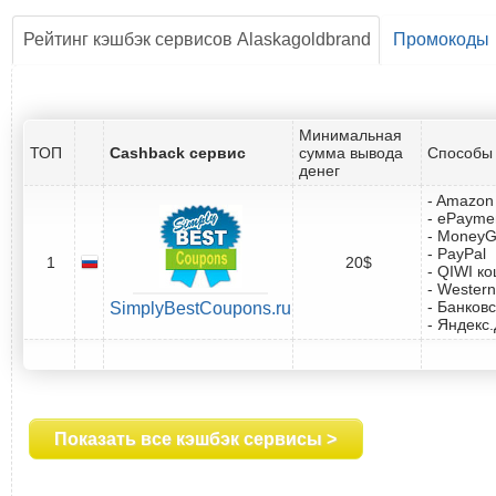
Рейтинг кэшбэк сервисов Alaskagoldbrand
Промокоды
Минимальная
ТОП
Cashback сервис
сумма вывода
Способы 
денег
- Amazon 
- ePayme
- Money
- PayPal
1
20$
- QIWI к
- Western
- Банковс
SimplyBestCoupons.ru
- Яндекс
Показать все кэшбэк сервисы >