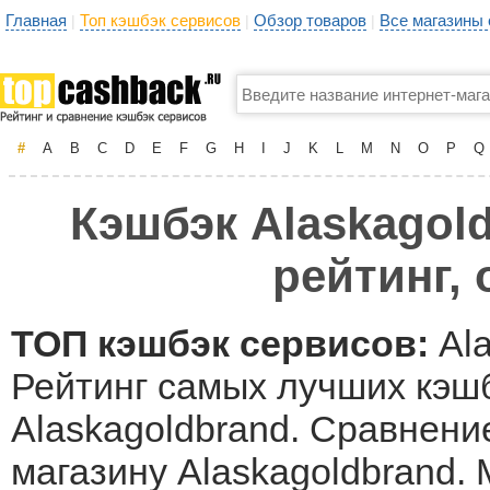
Главная
Топ кэшбэк сервисов
Обзор товаров
Все магазины
|
|
|
#
A
B
C
D
E
F
G
H
I
J
K
L
M
N
O
P
Q
Кэшбэк Alaskagol
рейтинг,
ТОП кэшбэк сервисов:
Ala
Рейтинг самых лучших кэшб
Alaskagoldbrand. Сравнени
магазину Alaskagoldbrand