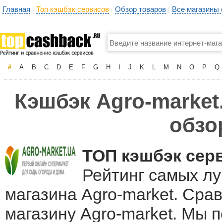
Главная
Топ кэшбэк сервисов
Обзор товаров
Все магазины
|
|
|
#
A
B
C
D
E
F
G
H
I
J
K
L
M
N
O
P
Q
Кэшбэк Agro-market.
обзо
ТОП кэшбэк сер
Рейтинг самых лу
магазина Agro-market. Сра
магазину Agro-market. Мы 