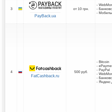
- WebMo
3
от 10 грн.
- Банковс
- Мобил
PayBack.ua
- Bitcoin
- ePayme
- PayPal
4
500 руб.
- WebMo
FatCashback.ru
- Банковс
- Яндекс