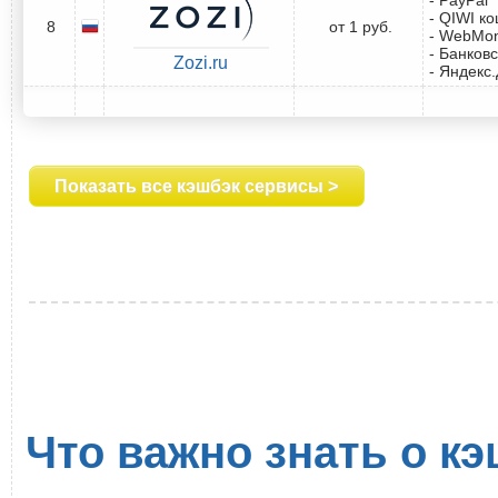
- QIWI к
8
от 1 руб.
- WebMo
- Банковс
Zozi.ru
- Яндекс
Показать все кэшбэк сервисы >
Что важно знать о кэ