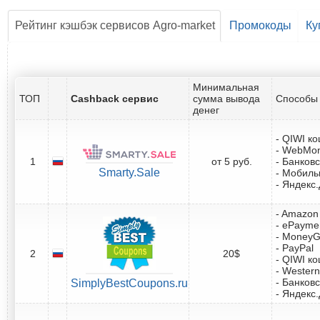
Рейтинг кэшбэк сервисов Agro-market
Промокоды
Ку
Минимальная
ТОП
Cashback сервис
сумма вывода
Способы 
денег
- QIWI к
- WebMo
1
от 5 руб.
- Банковс
Smarty.Sale
- Мобил
- Яндекс
- Amazon 
- ePayme
- Money
- PayPal
2
20$
- QIWI к
- Western
- Банковс
SimplyBestCoupons.ru
- Яндекс