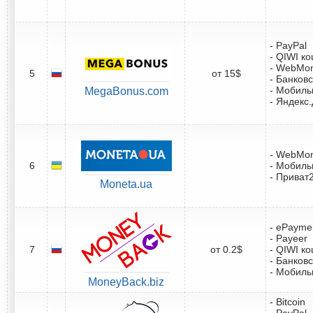
- PayPal
- QIWI к
- WebMo
5
от 15$
- Банковс
- Мобил
MegaBonus.com
- Яндекс
- WebMo
6
- Мобил
- Приват
Moneta.ua
- ePayme
- Payeer
7
от 0.2$
- QIWI к
- Банковс
- Мобил
MoneyBack.biz
- Bitcoin
- PayPal