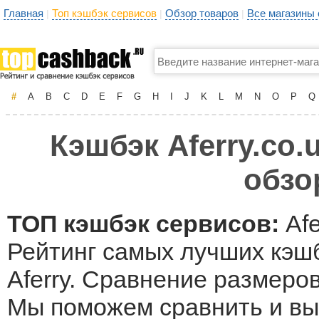
Главная
Топ кэшбэк сервисов
Обзор товаров
Все магазины
|
|
|
#
A
B
C
D
E
F
G
H
I
J
K
L
M
N
O
P
Q
Кэшбэк Aferry.co.
обзо
ТОП кэшбэк сервисов:
Afe
Рейтинг самых лучших кэшб
Aferry. Сравнение размеров
Мы поможем сравнить и выб