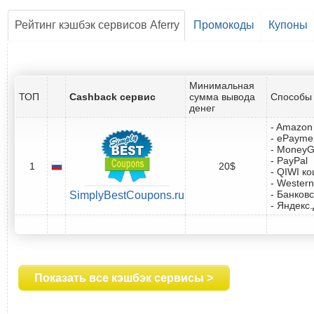
Рейтинг кэшбэк сервисов Aferry
Промокоды
Купоны
Минимальная
ТОП
Cashback сервис
сумма вывода
Способы 
денег
- Amazon 
- ePayme
- Money
- PayPal
1
20$
- QIWI к
- Western
- Банковс
SimplyBestCoupons.ru
- Яндекс
Показать все кэшбэк сервисы >