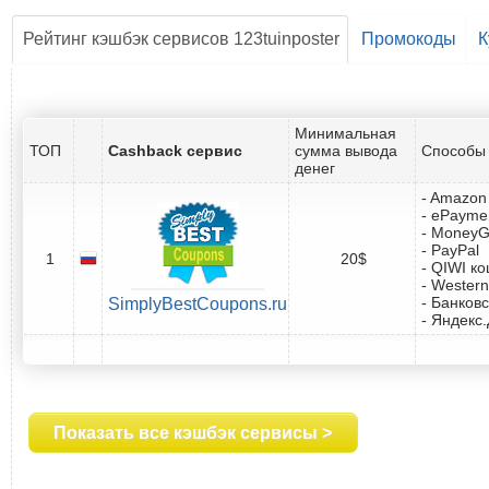
Рейтинг кэшбэк сервисов 123tuinposter
Промокоды
К
Минимальная
ТОП
Cashback сервис
сумма вывода
Способы 
денег
- Amazon 
- ePayme
- Money
- PayPal
1
20$
- QIWI к
- Western
- Банковс
SimplyBestCoupons.ru
- Яндекс
Показать все кэшбэк сервисы >