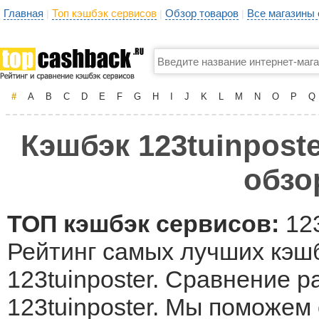
Главная
Топ кэшбэк сервисов
Обзор товаров
Все магазины
|
|
|
#
A
B
C
D
E
F
G
H
I
J
K
L
M
N
O
P
Q
Кэшбэк 123tuinposte
обзо
ТОП кэшбэк сервисов:
123
Рейтинг самых лучших кэшб
123tuinposter. Сравнение р
123tuinposter. Мы поможем