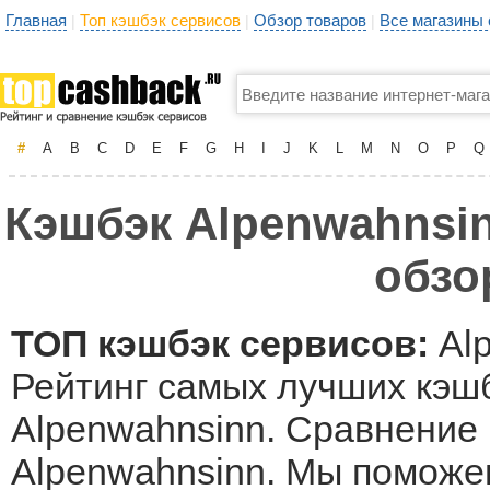
Главная
Топ кэшбэк сервисов
Обзор товаров
Все магазины
|
|
|
#
A
B
C
D
E
F
G
H
I
J
K
L
M
N
O
P
Q
Кэшбэк Alpenwahnsin
обзо
ТОП кэшбэк сервисов:
Alp
Рейтинг самых лучших кэшб
Alpenwahnsinn. Сравнение 
Alpenwahnsinn. Мы поможе