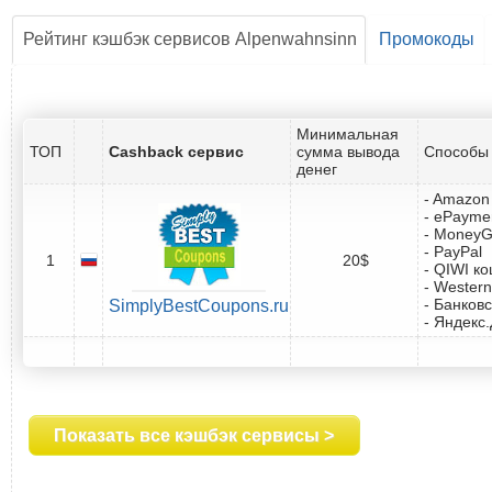
Рейтинг кэшбэк сервисов Alpenwahnsinn
Промокоды
Минимальная
ТОП
Cashback сервис
сумма вывода
Способы 
денег
- Amazon 
- ePayme
- Money
- PayPal
1
20$
- QIWI к
- Western
- Банковс
SimplyBestCoupons.ru
- Яндекс
Показать все кэшбэк сервисы >