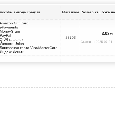
пособы вывода средств
Магазины
Размер кэшбэка на 
 Amazon Gift Card
 ePayments
 MoneyGram
3.03%
 PayPal
23703
 QIWI кошелек
Ставки от 2025-07-24
 Western Union
 Банковская карта Visa/MasterCard
 Яндекс.Деньги