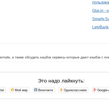
пользова
Glai.in -
Smarty.S
LetyBank 
ernate, а также обсудить кэшбэк сервисы которые дают кэшбэк с пок
Это надо лайкнуть:
tter
Мой мир
Вконтакте
Одноклассники
Google