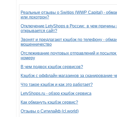
Реальные отзывы о Switips (WWP Capital) - обма
или лохотрон?
Отключение LetyShops в России: в чем причины 
открывается сайт?
Звонят и предлагают кэшбэк по телефону - обман
мошенничество
Отслеживание почтовых отправлений и посылок 
номеру
В чем подвох кэшбэк сервисов?
Кэшбэк с оффлайн магазинов за сканирование ч
Что такое кэшбэк и как это работает?
LetyShops.ru - обзор кэшбэк сервиса
Как обмануть кэшбэк сервис?
Отзывы о Ситилайф (cl.world)