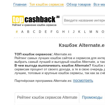
Главная
Топ кэшбэк сервисов
Обзор товаров
Все ма
|
|
|
#
A
B
C
D
E
F
G
H
I
J
K
L
M
N
O
Кэшбэк Alternate.
ТОП кэшбэк сервисов:
Alternate.es
Рейтинг самых лучших кэшбэк сайтов и сервисов для инте
выбрать самый лучший и выгодный кэшбэк Alternate, а так
В чем выгода выплачивать кэшбэк Alternate?
Кэшбэк с
сервисам процент от своего дохода, а те в свою очередь
лучшие, топовые и крупные кэшбэк сервисы, так как за 
посмотреть
Партнёрская программа Alternate.es:
Рейтинг кэшбэк сервисов Alternate
Промокоды