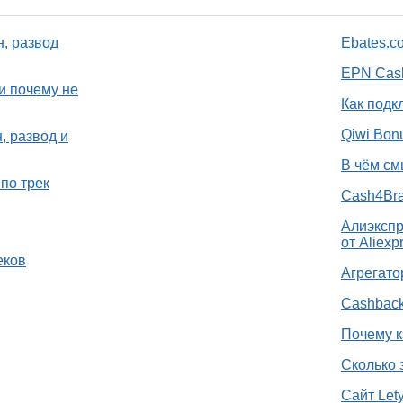
н, развод
Ebates.c
EPN Cash
и почему не
Как подк
Qiwi Bon
, развод и
В чём см
по трек
Cash4Bra
Алиэкспр
от Aliexp
еков
Агрегато
Cashback
Почему к
Сколько 
Сайт Let