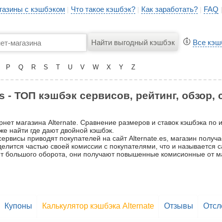
газины с кэшбэком
Что такое кэшбэк?
Как заработать?
FAQ
|
|
|
Все кэш
P
Q
R
S
T
U
V
W
X
Y
Z
es - ТОП кэшбэк сервисов, рейтинг, обзор,
рнет магазина Alternate. Сравнение размеров и ставок кэшбэка по 
же найти где дают двойной кэшбэк.
ервисы приводят покупателей на сайт Alternate.es, магазин получа
 делится частью своей комиссии с покупателями, что и называется
счёт большого оборота, они получают повышенные комисионные от м
Купоны
Калькулятор кэшбэка Alternate
Отзывы
Отсл