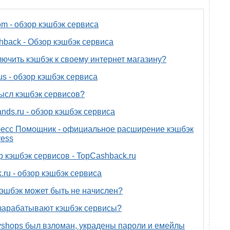
om - обзор кэшбэк сервиса
back - Обзор кэшбэк сервиса
лючить кэшбэк к своему интернет магазину?
us - обзор кэшбэк сервиса
ысл кэшбэк сервисов?
nds.ru - обзор кэшбэк сервиса
есс Помощник - официальное расширение кэшбэк
ress
р кэшбэк сервисов - TopCashback.ru
.ru - обзор кэшбэк сервиса
эшбэк может быть не начислен?
зарабатывают кэшбэк сервисы?
yshops был взломан, украдены пароли и емейлы