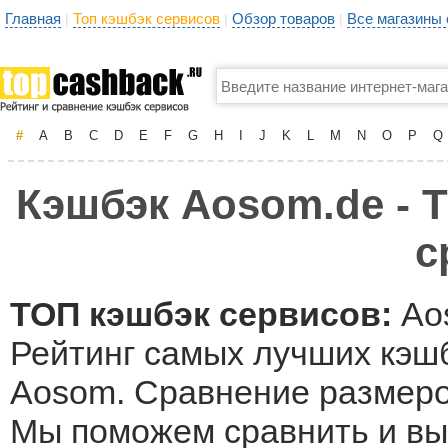
Главная
Топ кэшбэк сервисов
Обзор товаров
Все магазины
|
|
|
#
A
B
C
D
E
F
G
H
I
J
K
L
M
N
O
P
Q
Кэшбэк Aosom.de - Т
с
ТОП кэшбэк сервисов:
Ao
Рейтинг самых лучших кэшб
Aosom. Сравнение размеров
Мы поможем сравнить и вы