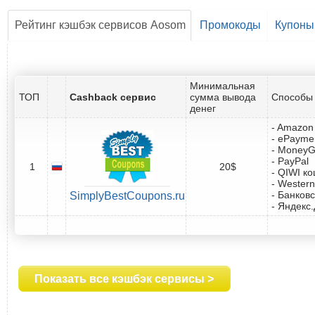
Рейтинг кэшбэк сервисов Aosom
Промокоды
Купоны
Минимальная
ТОП
Cashback сервис
сумма вывода
Способы 
денег
- Amazon 
- ePayme
- Money
- PayPal
1
20$
- QIWI к
- Western
- Банковс
SimplyBestCoupons.ru
- Яндекс
Показать все кэшбэк сервисы >