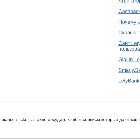
Агрегато
Cashback
Почему к
Сколько 
Сайт Let
пользова
Glai.in -
Smarty.S
LetyBank 
iance-sticker, а также обсудить кэшбэк сервисы которые дают кэшб