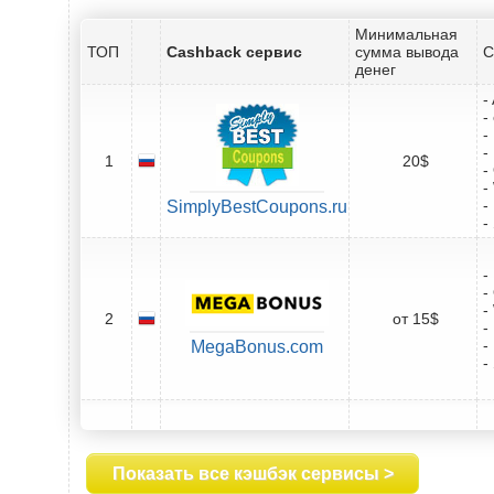
Минимальная
ТОП
Cashback сервис
сумма вывода
С
денег
-
-
-
-
1
20$
-
-
-
SimplyBestCoupons.ru
-
-
-
-
2
от 15$
-
-
MegaBonus.com
-
Показать все кэшбэк сервисы >