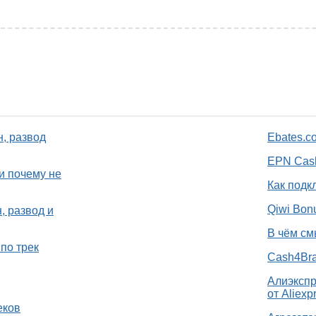
н, развод
Ebates.c
EPN Cash
и почему не
Как подк
Qiwi Bon
, развод и
В чём см
по трек
Cash4Bra
Алиэкспр
от Aliexp
еков