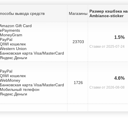
Размер кэшбэка на
пособы вывода средств
Магазины
Ambiance-sticker
 Amazon Gift Card
 ePayments
 MoneyGram
1.5%
 PayPal
23703
 QIWI кошелек
Ставки от 2025-07-24
 Western Union
 Банковская карта Visa/MasterCard
 Яндекс.Деньги
 PayPal
 QIWI кошелек
4.6%
 WebMoney
1726
 Банковская карта Visa/MasterCard
Ставки от 2026-08-08
 Мобильный телефон
 Яндекс.Деньги