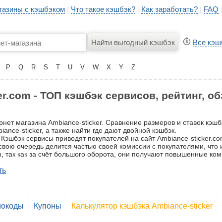
газины с кэшбэком
Что такое кэшбэк?
Как заработать?
FAQ
|
|
|
Все кэш
P
Q
R
S
T
U
V
W
X
Y
Z
r.com - ТОП кэшбэк сервисов, рейтинг, о
рнет магазина Ambiance-sticker. Сравнение размеров и ставок кэш
nce-sticker, а также найти где дают двойной кэшбэк.
Кэшбэк сервисы приводят покупателей на сайт Ambiance-sticker.com
в свою очередь делится частью своей комиссии с покупателями, что
, так как за счёт большого оборота, они получают повышенные ком
ть
окоды
Купоны
Калькулятор кэшбэка Ambiance-sticker