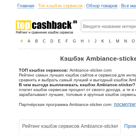
Главная
Топ кэшбэк сервисов
Обзор товаров
Все ма
|
|
|
#
A
B
C
D
E
F
G
H
I
J
K
L
M
N
O
Кэшбэк Ambiance-sticke
ТОП кэшбэк сервисов:
Ambiance-sticker.com
Рейтинг самых лучших кэшбэк сайтов и сервисов для инте
сравнить и выбрать самый лучший и выгодный кэшбэк Ambia
В чем выгода выплачивать кэшбэк Ambiance-sticker?
платит кэшбэк сервисам процент от своего дохода, а те 
зарабатывают лучшие, топовые и крупные кэшбэк сервисы
посмотре
Партнёрская программа Ambiance-sticker.com:
Рейтинг кэшбэк сервисов Ambiance-sticker
Пром