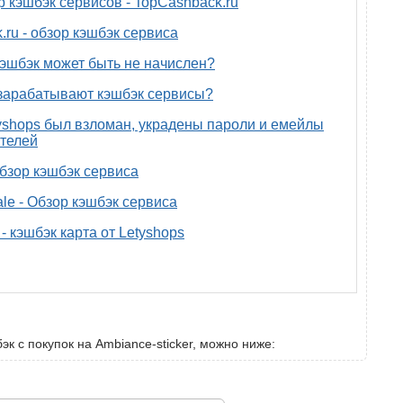
р кэшбэк сервисов - TopCashback.ru
.ru - обзор кэшбэк сервиса
эшбэк может быть не начислен?
зарабатывают кэшбэк сервисы?
yshops был взломан, украдены пароли и емейлы
телей
 обзор кэшбэк сервиса
ale - Обзор кэшбэк сервиса
- кэшбэк карта от Letyshops
эк с покупок на Ambiance-sticker, можно ниже: