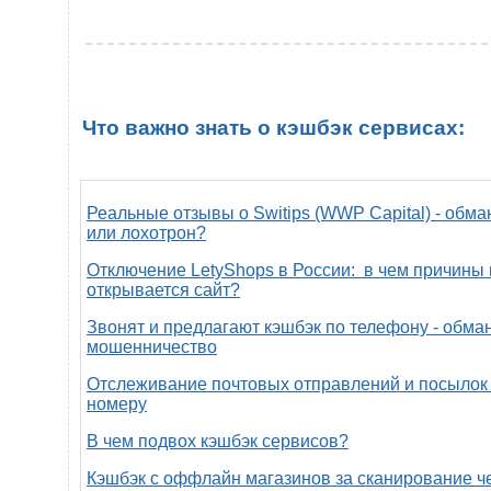
Что важно знать о кэшбэк сервисах:
Реальные отзывы о Switips (WWP Capital) - обма
или лохотрон?
Отключение LetyShops в России: в чем причины 
открывается сайт?
Звонят и предлагают кэшбэк по телефону - обман
мошенничество
Отслеживание почтовых отправлений и посылок 
номеру
В чем подвох кэшбэк сервисов?
Кэшбэк с оффлайн магазинов за сканирование ч