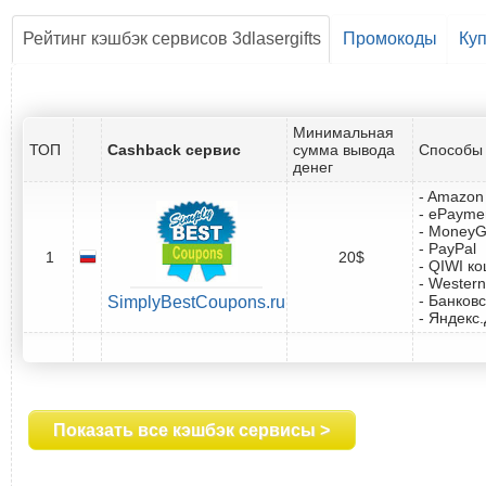
Рейтинг кэшбэк сервисов 3dlasergifts
Промокоды
Ку
Минимальная
ТОП
Cashback сервис
сумма вывода
Способы 
денег
- Amazon 
- ePayme
- Money
- PayPal
1
20$
- QIWI к
- Western
- Банковс
SimplyBestCoupons.ru
- Яндекс
Показать все кэшбэк сервисы >