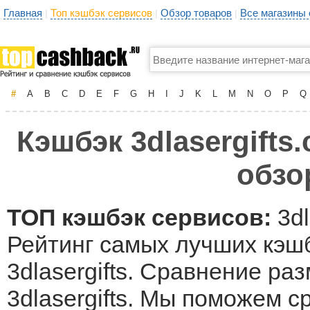
Главная
Топ кэшбэк сервисов
Обзор товаров
Все магазины
|
|
|
#
A
B
C
D
E
F
G
H
I
J
K
L
M
N
O
P
Q
Кэшбэк 3dlasergifts
обзо
ТОП кэшбэк сервисов:
3dl
Рейтинг самых лучших кэшб
3dlasergifts. Сравнение ра
3dlasergifts. Мы поможем 