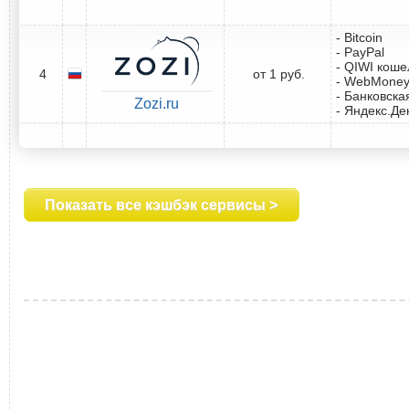
- Bitcoin
- PayPal
- QIWI коше
4
от 1 руб.
- WebMone
- Банковска
Zozi.ru
- Яндекс.Де
Показать все кэшбэк сервисы >