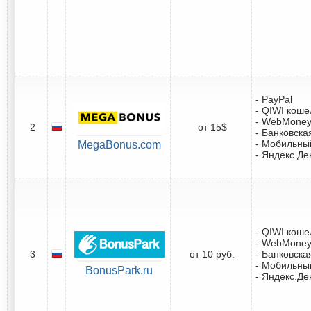
- PayPal
- QIWI коше
- WebMone
2
от 15$
- Банковска
- Мобильны
MegaBonus.com
- Яндекс.Де
- QIWI коше
- WebMone
3
от 10 руб.
- Банковска
- Мобильны
BonusPark.ru
- Яндекс.Де