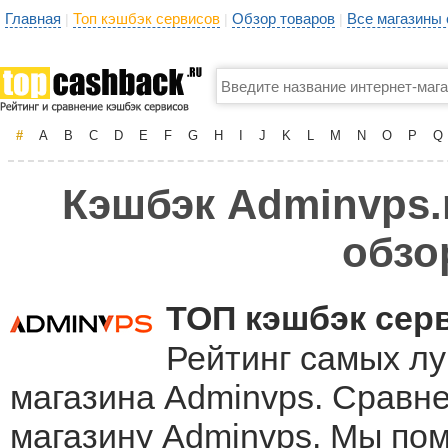
Главная
Топ кэшбэк сервисов
Обзор товаров
Все магазины
|
|
|
#
A
B
C
D
E
F
G
H
I
J
K
L
M
N
O
P
Q
Кэшбэк Adminvps.r
обзо
ТОП кэшбэк сер
Рейтинг самых лу
магазина Adminvps. Сравне
магазину Adminvps. Мы по