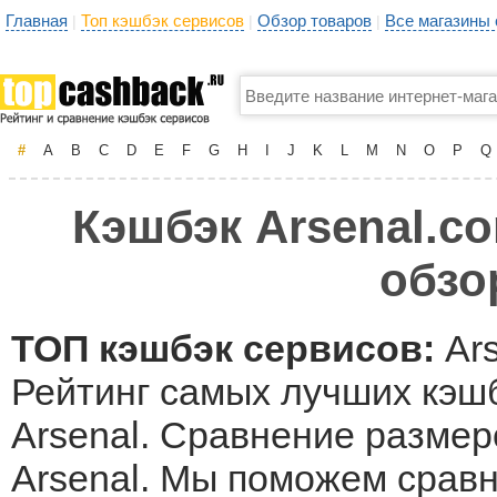
Главная
Топ кэшбэк сервисов
Обзор товаров
Все магазины
|
|
|
#
A
B
C
D
E
F
G
H
I
J
K
L
M
N
O
P
Q
Кэшбэк Arsenal.co
обзо
ТОП кэшбэк сервисов:
Ars
Рейтинг самых лучших кэшб
Arsenal. Сравнение размер
Arsenal. Мы поможем срав