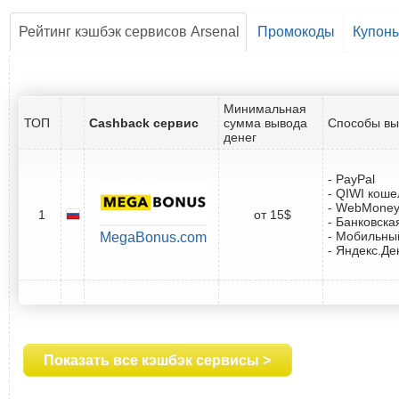
Рейтинг кэшбэк сервисов Arsenal
Промокоды
Купон
Минимальная
ТОП
Cashback сервис
сумма вывода
Способы вы
денег
- PayPal
- QIWI коше
- WebMone
1
от 15$
- Банковска
- Мобильны
MegaBonus.com
- Яндекс.Де
Показать все кэшбэк сервисы >