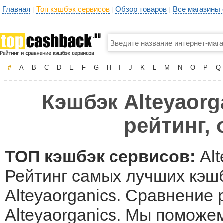
Главная
Топ кэшбэк сервисов
Обзор товаров
Все магазины
|
|
|
#
A
B
C
D
E
F
G
H
I
J
K
L
M
N
O
P
Q
Кэшбэк Alteyaorg
рейтинг,
ТОП кэшбэк сервисов:
Alt
Рейтинг самых лучших кэшб
Alteyaorganics. Сравнение 
Alteyaorganics. Мы поможе