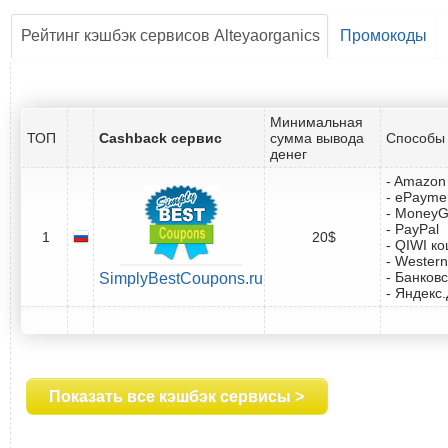
Рейтинг кэшбэк сервисов Alteyaorganics
Промокоды
Минимальная
ТОП
Cashback сервис
сумма вывода
Способы 
денег
- Amazon 
- ePayme
- Money
- PayPal
1
20$
- QIWI к
- Western
- Банковс
SimplyBestCoupons.ru
- Яндекс
Показать все кэшбэк сервисы >