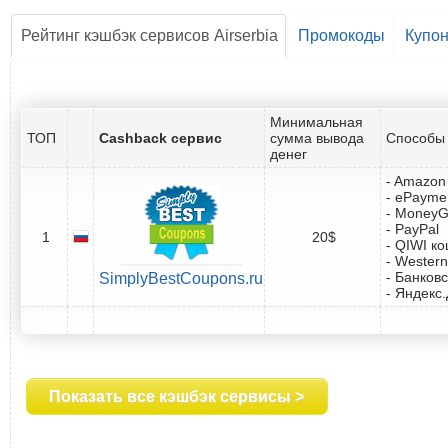
Рейтинг кэшбэк сервисов Airserbia
Промокоды
Купо
Минимальная
ТОП
Cashback сервис
сумма вывода
Способы 
денег
- Amazon 
- ePayme
- Money
- PayPal
1
20$
- QIWI к
- Western
- Банковс
SimplyBestCoupons.ru
- Яндекс
Показать все кэшбэк сервисы >