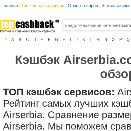
Главная
Топ кэшбэк сервисов
Обзор товаров
Все магазины
|
|
|
#
A
B
C
D
E
F
G
H
I
J
K
L
M
N
O
P
Q
Кэшбэк Airserbia.c
обзо
ТОП кэшбэк сервисов:
Air
Рейтинг самых лучших кэшб
Airserbia. Сравнение разме
Airserbia. Мы поможем сра