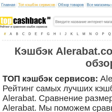
Главная
Топ кэшбэк сервисов
Обзор товаров
Все магазины
|
|
|
#
A
B
C
D
E
F
G
H
I
J
K
L
M
N
O
P
Q
Кэшбэк Alerabat.c
обзо
ТОП кэшбэк сервисов:
Ale
Рейтинг самых лучших кэшб
Alerabat. Сравнение разме
Alerabat. Мы поможем срав