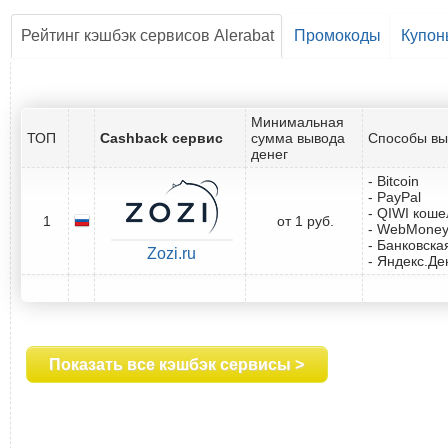
Рейтинг кэшбэк сервисов Alerabat
Промокоды
Купон
Минимальная
ТОП
Cashback сервис
сумма вывода
Способы вы
денег
- Bitcoin
- PayPal
- QIWI коше
1
от 1 руб.
- WebMone
- Банковска
Zozi.ru
- Яндекс.Де
Показать все кэшбэк сервисы >