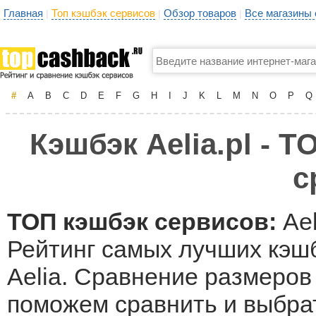
Главная
Топ кэшбэк сервисов
Обзор товаров
Все магазины
|
|
|
#
A
B
C
D
E
F
G
H
I
J
K
L
M
N
O
P
Q
Кэшбэк Aelia.pl - 
с
ТОП кэшбэк сервисов:
Ael
Рейтинг самых лучших кэшб
Aelia. Сравнение размеров 
поможем сравнить и выбрат