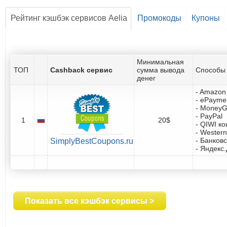
Рейтинг кэшбэк сервисов Aelia
Промокоды
Купоны
Минимальная
ТОП
Cashback сервис
сумма вывода
Способы 
денег
- Amazon 
- ePayme
- Money
- PayPal
1
20$
- QIWI к
- Western
- Банковс
SimplyBestCoupons.ru
- Яндекс
Показать все кэшбэк сервисы >