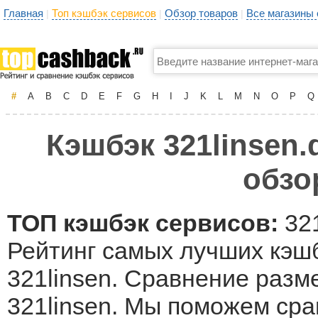
Главная
Топ кэшбэк сервисов
Обзор товаров
Все магазины
|
|
|
#
A
B
C
D
E
F
G
H
I
J
K
L
M
N
O
P
Q
Кэшбэк 321linsen.
обзо
ТОП кэшбэк сервисов:
321
Рейтинг самых лучших кэшб
321linsen. Сравнение разм
321linsen. Мы поможем ср