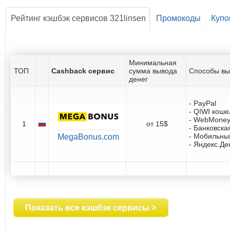
Рейтинг кэшбэк сервисов 321linsen
Промокоды
Куп
Минимальная
ТОП
Cashback сервис
сумма вывода
Способы вы
денег
- PayPal
- QIWI коше
- WebMone
1
от 15$
- Банковска
- Мобильны
MegaBonus.com
- Яндекс.Де
Показать все кэшбэк сервисы >