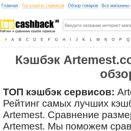
Главная
Топ кэшбэк сервисов
Обзор товаров
Все магазины
|
|
|
#
A
B
C
D
E
F
G
H
I
J
K
L
M
N
O
P
Q
Кэшбэк Artemest.c
обзо
ТОП кэшбэк сервисов:
Art
Рейтинг самых лучших кэшб
Artemest. Сравнение разме
Artemest. Мы поможем сра