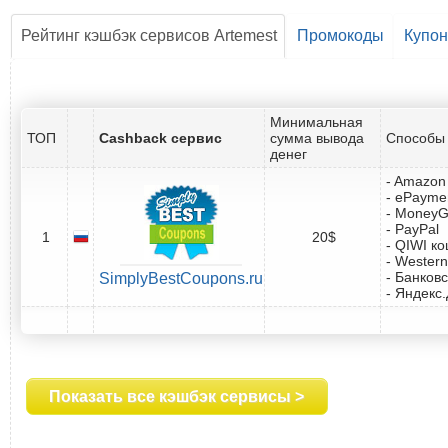
Рейтинг кэшбэк сервисов Artemest
Промокоды
Купо
Минимальная
ТОП
Cashback сервис
сумма вывода
Способы 
денег
- Amazon 
- ePayme
- Money
- PayPal
1
20$
- QIWI к
- Western
- Банковс
SimplyBestCoupons.ru
- Яндекс
Показать все кэшбэк сервисы >