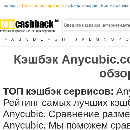
Главная
Топ кэшбэк сервисов
Обзор товаров
Все магазины
|
|
|
#
A
B
C
D
E
F
G
H
I
J
K
L
M
N
O
P
Q
Кэшбэк Anycubic.c
обзо
ТОП кэшбэк сервисов:
Any
Рейтинг самых лучших кэшб
Anycubic. Сравнение разме
Anycubic. Мы поможем сра