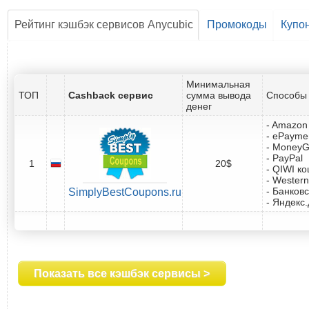
Рейтинг кэшбэк сервисов Anycubic
Промокоды
Купо
Минимальная
ТОП
Cashback сервис
сумма вывода
Способы 
денег
- Amazon 
- ePayme
- Money
- PayPal
1
20$
- QIWI к
- Western
- Банковс
SimplyBestCoupons.ru
- Яндекс
Показать все кэшбэк сервисы >