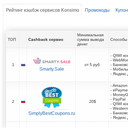
Рейтинг кэшбэк сервисов Konsimo
Промокоды
Купо
Минимальная
ТОП
Cashback сервис
сумма вывода
Способы 
денег
- QIWI к
- WebMo
1
от 5 руб.
- Банковс
Smarty.Sale
- Мобил
- Яндекс
- Amazon 
- ePayme
- Money
- PayPal
2
20$
- QIWI к
- Western
- Банковс
SimplyBestCoupons.ru
- Яндекс