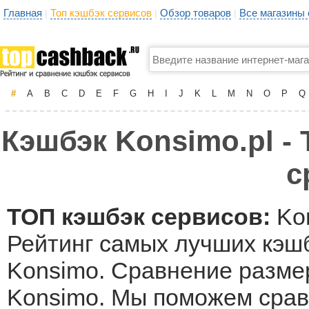
Главная
Топ кэшбэк сервисов
Обзор товаров
Все магазины
|
|
|
#
A
B
C
D
E
F
G
H
I
J
K
L
M
N
O
P
Q
Кэшбэк Konsimo.pl - 
с
ТОП кэшбэк сервисов:
Kon
Рейтинг самых лучших кэшб
Konsimo. Сравнение размер
Konsimo. Мы поможем срав