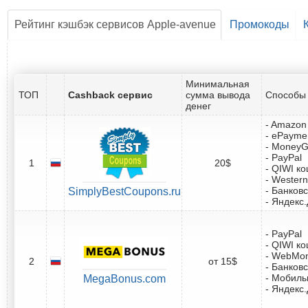
Рейтинг кэшбэк сервисов Apple-avenue
Промокоды
Минимальная
ТОП
Cashback сервис
сумма вывода
Способы 
денег
- Amazon 
- ePayme
- Money
- PayPal
1
20$
- QIWI к
- Western
- Банковс
SimplyBestCoupons.ru
- Яндекс
- PayPal
- QIWI к
- WebMo
2
от 15$
- Банковс
- Мобил
MegaBonus.com
- Яндекс