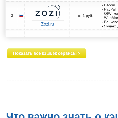
- Bitcoin
- PayPal
- QIWI к
3
от 1 руб.
- WebMo
- Банковс
Zozi.ru
- Яндекс
Показать все кэшбэк сервисы >
Что важно знать о кэ