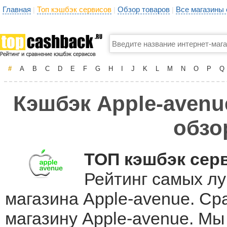
Главная
Топ кэшбэк сервисов
Обзор товаров
Все магазины
|
|
|
#
A
B
C
D
E
F
G
H
I
J
K
L
M
N
O
P
Q
Кэшбэк Apple-avenue
обзо
ТОП кэшбэк сер
Рейтинг самых лу
магазина Apple-avenue. Ср
магазину Apple-avenue. М