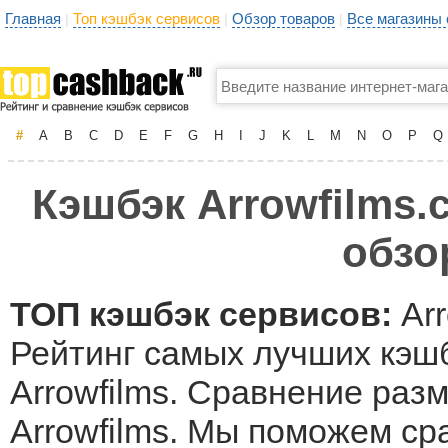
Главная
Топ кэшбэк сервисов
Обзор товаров
Все магазины
|
|
|
#
A
B
C
D
E
F
G
H
I
J
K
L
M
N
O
P
Q
Кэшбэк Arrowfilms.
обзо
ТОП кэшбэк сервисов:
Arr
Рейтинг самых лучших кэшб
Arrowfilms. Сравнение раз
Arrowfilms. Мы поможем ср