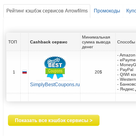
Рейтинг кэшбэк сервисов Arrowfilms
Промокоды
Куп
Минимальная
ТОП
Cashback сервис
сумма вывода
Способы 
денег
- Amazon 
- ePayme
- Money
- PayPal
1
20$
- QIWI к
- Western
- Банковс
SimplyBestCoupons.ru
- Яндекс
Показать все кэшбэк сервисы >