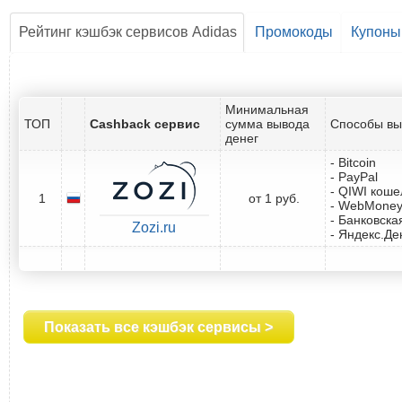
Рейтинг кэшбэк сервисов Adidas
Промокоды
Купоны
Минимальная
ТОП
Cashback сервис
сумма вывода
Способы вы
денег
- Bitcoin
- PayPal
- QIWI коше
1
от 1 руб.
- WebMone
- Банковска
Zozi.ru
- Яндекс.Де
Показать все кэшбэк сервисы >