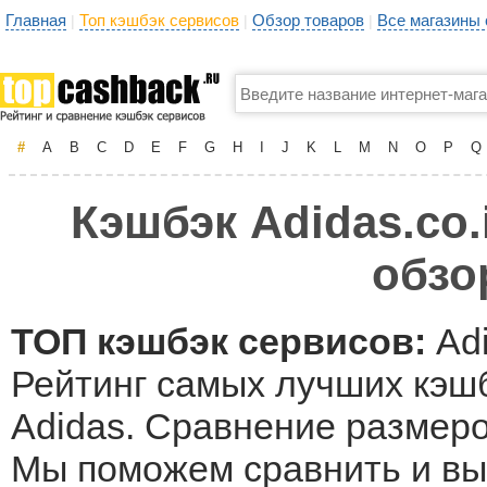
Главная
Топ кэшбэк сервисов
Обзор товаров
Все магазины
|
|
|
#
A
B
C
D
E
F
G
H
I
J
K
L
M
N
O
P
Q
Кэшбэк Adidas.co.
обзо
ТОП кэшбэк сервисов:
Adi
Рейтинг самых лучших кэшб
Adidas. Сравнение размеро
Мы поможем сравнить и вы