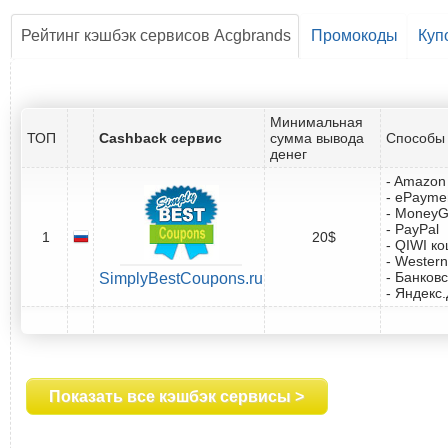
Рейтинг кэшбэк сервисов Acgbrands
Промокоды
Куп
Минимальная
ТОП
Cashback сервис
сумма вывода
Способы 
денег
- Amazon 
- ePayme
- Money
- PayPal
1
20$
- QIWI к
- Western
- Банковс
SimplyBestCoupons.ru
- Яндекс
Показать все кэшбэк сервисы >