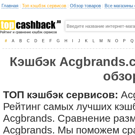
Главная
Топ кэшбэк сервисов
Обзор товаров
Все магазины
|
|
|
#
A
B
C
D
E
F
G
H
I
J
K
L
M
N
O
P
Q
Кэшбэк Acgbrands.c
обзо
ТОП кэшбэк сервисов:
Ac
Рейтинг самых лучших кэшб
Acgbrands. Сравнение разм
Acgbrands. Мы поможем ср