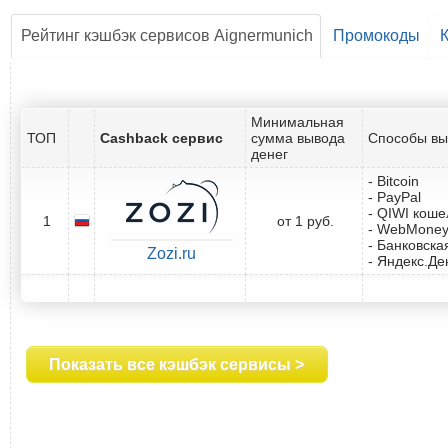
Рейтинг кэшбэк сервисов Aignermunich
Промокоды
Минимальная
ТОП
Cashback сервис
сумма вывода
Способы вы
денег
- Bitcoin
- PayPal
- QIWI коше
1
от 1 руб.
- WebMone
- Банковска
Zozi.ru
- Яндекс.Де
Показать все кэшбэк сервисы >