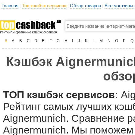
Главная
Топ кэшбэк сервисов
Обзор товаров
Все магазины
|
|
|
#
A
B
C
D
E
F
G
H
I
J
K
L
M
N
O
P
Q
Кэшбэк Aignermunich
обзо
ТОП кэшбэк сервисов:
Aig
Рейтинг самых лучших кэшб
Aignermunich. Сравнение р
Aignermunich. Мы поможем