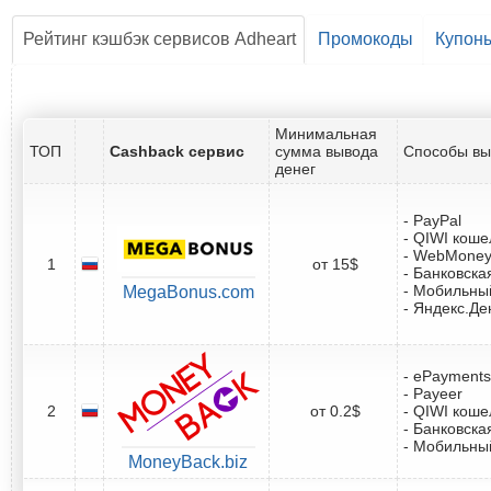
Рейтинг кэшбэк сервисов Adheart
Промокоды
Купон
Минимальная
ТОП
Cashback сервис
сумма вывода
Способы вы
денег
- PayPal
- QIWI коше
- WebMone
1
от 15$
- Банковска
- Мобильны
MegaBonus.com
- Яндекс.Де
- ePayments
- Payeer
2
от 0.2$
- QIWI коше
- Банковска
- Мобильны
MoneyBack.biz