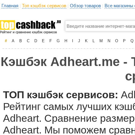
Главная
Топ кэшбэк сервисов
Обзор товаров
Все магазины
|
|
|
#
A
B
C
D
E
F
G
H
I
J
K
L
M
N
O
P
Q
Кэшбэк Adheart.me - 
с
ТОП кэшбэк сервисов:
Adh
Рейтинг самых лучших кэшб
Adheart. Сравнение размер
Adheart. Мы поможем срав