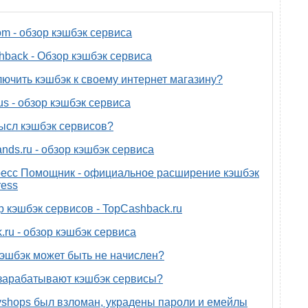
om - обзор кэшбэк сервиса
back - Обзор кэшбэк сервиса
лючить кэшбэк к своему интернет магазину?
us - обзор кэшбэк сервиса
ысл кэшбэк сервисов?
nds.ru - обзор кэшбэк сервиса
есс Помощник - официальное расширение кэшбэк
ress
р кэшбэк сервисов - TopCashback.ru
.ru - обзор кэшбэк сервиса
эшбэк может быть не начислен?
зарабатывают кэшбэк сервисы?
yshops был взломан, украдены пароли и емейлы