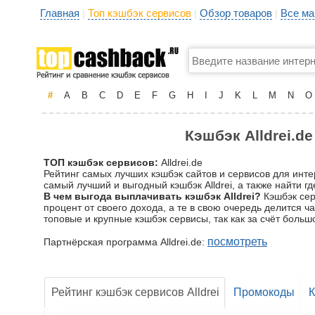
Главная
Топ кэшбэк сервисов
Обзор товаров
Все ма
|
|
|
#
A
B
C
D
E
F
G
H
I
J
K
L
M
N
O
Кэшбэк Alldrei.d
ТОП кэшбэк сервисов:
Alldrei.de
Рейтинг самых лучших кэшбэк сайтов и сервисов для интер
самый лучший и выгодный кэшбэк Alldrei, а также найти г
В чем выгода выплачивать кэшбэк Alldrei?
Кэшбэк серв
процент от своего дохода, а те в свою очередь делится 
топовые и крупные кэшбэк сервисы, так как за счёт бол
посмотреть
Партнёрская программа Alldrei.de:
Рейтинг кэшбэк сервисов Alldrei
Промокоды