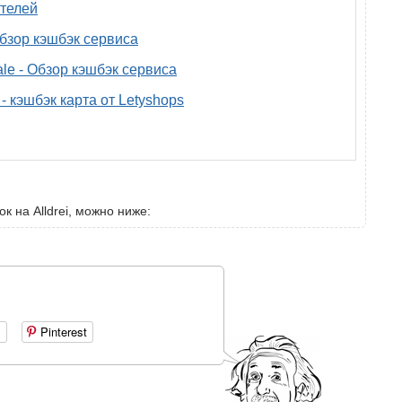
телей
 обзор кэшбэк сервиса
ale - Обзор кэшбэк сервиса
- кэшбэк карта от Letyshops
к на Alldrei, можно ниже:
+
Pinterest