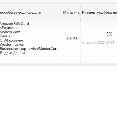
пособы вывода средств
Магазины
Размер кэшбэка на 
 Amazon Gift Card
 ePayments
 MoneyGram
3%
 PayPal
23703
 QIWI кошелек
Ставки от 2025-07-24
 Western Union
 Банковская карта Visa/MasterCard
 Яндекс.Деньги