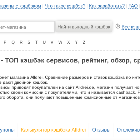
газины с кэшбэком
Что такое кэшбэк?
Как заработать?
FAQ
|
|
|
Все кэш
P
Q
R
S
T
U
V
W
X
Y
Z
e - ТОП кэшбэк сервисов, рейтинг, обзор, 
нет магазина Alldrei. Сравнение размеров и ставок кэшбэка по инт
де дают двойной кэшбэк.
исы приводят покупателей на сайт Alldrei.de, магазин получает но
частью своей комиссии с покупателями, что и называется cashback.
ьшого оборота, они получают повышенные комисионные от магазинов
Купоны
Калькулятор кэшбэка Alldrei
Отзывы
Отслежива