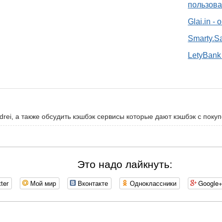
пользова
Glai.in -
Smarty.S
LetyBank 
drei, а также обсудить кэшбэк сервисы которые дают кэшбэк с покупо
Это надо лайкнуть:
tter
Мой мир
Вконтакте
Одноклассники
Google