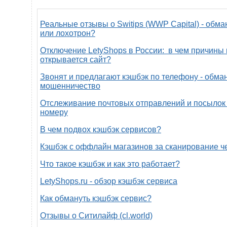
Реальные отзывы о Switips (WWP Capital) - обма
или лохотрон?
Отключение LetyShops в России: в чем причины 
открывается сайт?
Звонят и предлагают кэшбэк по телефону - обман
мошенничество
Отслеживание почтовых отправлений и посылок 
номеру
В чем подвох кэшбэк сервисов?
Кэшбэк с оффлайн магазинов за сканирование ч
Что такое кэшбэк и как это работает?
LetyShops.ru - обзор кэшбэк сервиса
Как обмануть кэшбэк сервис?
Отзывы о Ситилайф (cl.world)