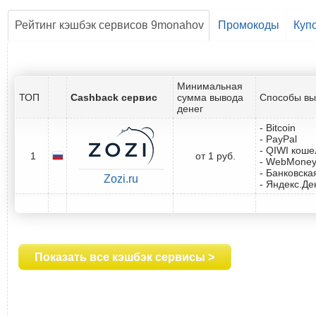
Рейтинг кэшбэк сервисов 9monahov
Промокоды
Куп
Минимальная
ТОП
Cashback сервис
сумма вывода
Способы вы
денег
- Bitcoin
- PayPal
- QIWI коше
1
от 1 руб.
- WebMone
- Банковска
Zozi.ru
- Яндекс.Де
Показать все кэшбэк сервисы >