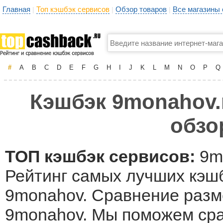
Главная
Топ кэшбэк сервисов
Обзор товаров
Все магазины
|
|
|
#
A
B
C
D
E
F
G
H
I
J
K
L
M
N
O
P
Q
Кэшбэк 9monahov.r
обзо
ТОП кэшбэк сервисов:
9mo
Рейтинг самых лучших кэшб
9monahov. Сравнение разме
9monahov. Мы поможем сра