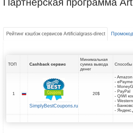
Партнёрская программа Artif
Рейтинг кэшбэк сервисов Artificialgrass-direct
Промоко
Минимальная
ТОП
Cashback сервис
сумма вывода
Способы 
денег
- Amazon 
- ePayme
- Money
- PayPal
1
20$
- QIWI к
- Western
- Банковс
SimplyBestCoupons.ru
- Яндекс