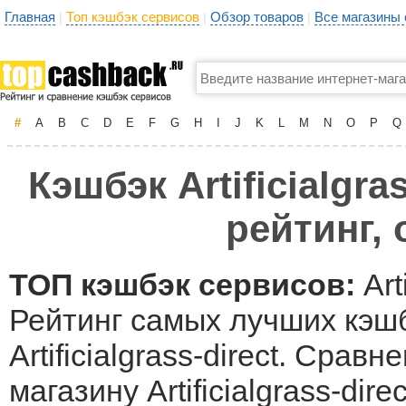
Главная
Топ кэшбэк сервисов
Обзор товаров
Все магазины
|
|
|
#
A
B
C
D
E
F
G
H
I
J
K
L
M
N
O
P
Q
Кэшбэк Artificialgr
рейтинг,
ТОП кэшбэк сервисов:
Art
Рейтинг самых лучших кэшб
Artificialgrass-direct. Сра
магазину Artificialgrass-d