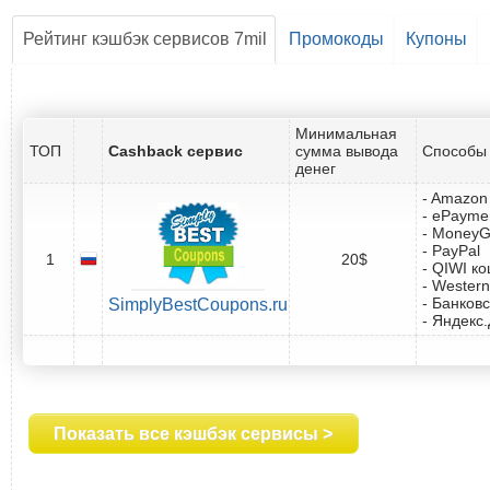
Рейтинг кэшбэк сервисов 7mil
Промокоды
Купоны
Минимальная
ТОП
Cashback сервис
сумма вывода
Способы 
денег
- Amazon 
- ePayme
- Money
- PayPal
1
20$
- QIWI к
- Western
- Банковс
SimplyBestCoupons.ru
- Яндекс
Показать все кэшбэк сервисы >