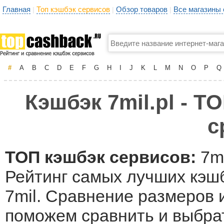
Главная
Топ кэшбэк сервисов
Обзор товаров
Все магазины
|
|
|
#
A
B
C
D
E
F
G
H
I
J
K
L
M
N
O
P
Q
Кэшбэк 7mil.pl - Т
с
ТОП кэшбэк сервисов:
7mi
Рейтинг самых лучших кэшб
7mil. Сравнение размеров и
поможем сравнить и выбрат