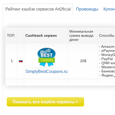
Рейтинг кэшбэк сервисов Art2ficial
Промокоды
Купо
Минимальная
ТОП
Cashback сервис
сумма вывода
Способы 
денег
- Amazon 
- ePayme
- Money
- PayPal
1
20$
- QIWI к
- Western
- Банковс
SimplyBestCoupons.ru
- Яндекс
Показать все кэшбэк сервисы >