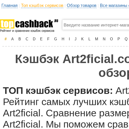
Главная
Топ кэшбэк сервисов
Обзор товаров
Все магазины
|
|
|
#
A
B
C
D
E
F
G
H
I
J
K
L
M
N
O
P
Q
Кэшбэк Art2ficial.
обзо
ТОП кэшбэк сервисов:
Art
Рейтинг самых лучших кэшб
Art2ficial. Сравнение разм
Art2ficial. Мы поможем ср